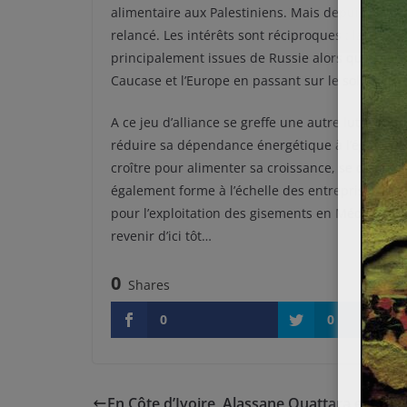
alimentaire aux Palestiniens. Mais depuis 2013, à 
relancé. Les intérêts sont réciproques : la Turqu
principalement issues de Russie alors qu’Israël s
Caucase et l’Europe en passant sur le sol turc.
A ce jeu d’alliance se greffe une autre lutte opp
réduire sa dépendance énergétique à l’égard de 
croître pour alimenter sa croissance, se dispute
également forme à l’échelle des entreprises : Tot
pour l’exploitation des gisements en Méditerran
revenir d’ici tôt…
0
Shares
0
0
En Côte d’Ivoire, Alassane Ouattara est réé