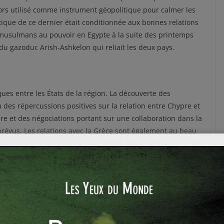
lors utilisé comme instrument géopolitique pour calmer les
étique de ce dernier était conditionnée aux bonnes relations
es musulmans au pouvoir en Egypte à la suite des printemps
u gazoduc Arish-Ashkelon qui reliait les deux pays.
ques entre les États de la région. La découverte des
des répercussions positives sur la relation entre Chypre et
ire et des négociations portant sur une collaboration dans la
prévus. Les relations avec la Grèce sont également au beau
but des années 1990 s’est accéléré avec la découverte des
otentiel pour l’exportation, la Grèce constitue une porte
osition de la Grèce et de Chypre vis-à-vis d’Israël se
ions étroites que cet État nouait avec la Turquie, en froid
oppose les deux pays sur la délimitation des zones maritimes
illage par l’armée israélienne du Mavi Marmara, un bateau
de forcer le blocus israélien pour fournir une aide