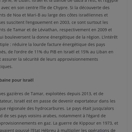
 Syrie, le Liban, Israël et la bande de Gaza à l’est, et l’Égypte
 avec en son centre l’île de Chypre. Si la découverte des
ts de Noa et Mari-B au large des côtes israéliennes et
ses suscitent l’engouement en 2003, ce sont surtout les
ts de Tamar et de Léviathan, respectivement en 2009 et
ui bouleversent la donne énergétique de la région. L’intérêt
tiple : réduire la lourde facture énergétique des pays
és, de l’ordre de 11% du PIB en Israël et 15% au Liban en
t assurer la sécurité de leurs approvisionnements
tiques.
aine pour Israël
rves gazières de Tamar, exploitées depuis 2013, et de
tateur, Israël est en passe de devenir exportateur dans les
que régionale des hydrocarbures. Le pays était jusqu’alors
rd de ses pays voisins arabes, notamment à l’égard de
approvisionnements en gaz. La guerre de Kippour en 1973, et
i, avaient poussé l’Etat Hébreu à multiplier les opérations de