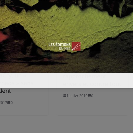
Relations Ankara-
Téhéran :
Cry, un «
rapprochement
chaos » sans
envers et contre tout
dent
1 juillet 2019
0
2017
0