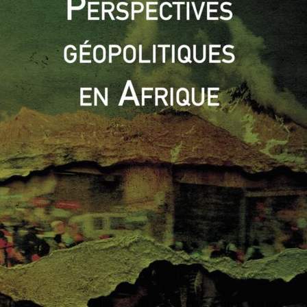
l’initiative des Etats-Unis, le dialogue israélo-turc est
ie cherche à diversifier ses importations de gaz
ouhaite raccorder son réseau de pipelines à celui reliant le
osant les puissances internationales. L’Europe, qui souhaite
la Russie, et l’Asie, dont la demande en gaz ne cesse de
nt toutes deux le gaz israélien. Cette compétition prend
al, Eni (Italie) et Kogas (Corée du Sud) sont en concurrence
ée orientale. Le calme dans cette région ne semble pas
0
0
lu
Octobre 2015 : l’actualité en un clin d’oeil