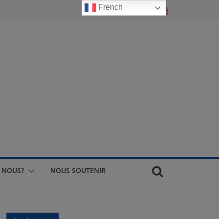
French
 NOUS?
NOUS SOUTENIR