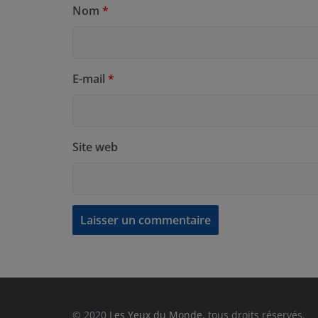
Nom
*
E-mail
*
Site web
© 2020
Les Yeux du Monde
, tous droits réservés.