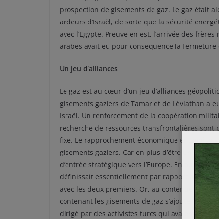
prospection de gisements de gaz. Le gaz était a
ardeurs d’Israël, de sorte que la sécurité énerg
avec l’Egypte. Preuve en est, l’arrivée des frèr
arabes avait eu pour conséquence la fermeture d
Un jeu d’alliances
Le gaz est au cœur d’un jeu d’alliances géopoliti
gisements gaziers de Tamar et de Léviathan a eu 
Israël. Un renforcement de la coopération milita
recherche de ressources transfrontalières sont 
fixe. Le rapprochement économique entamé au dé
gisements gaziers. Car en plus d’être un client p
d’entrée stratégique vers l’Europe. En outre, la p
définissait essentiellement par rapport aux relat
avec les deux premiers. Or, au contentieux qui 
contenant les gisements de gaz s’ajoute le torp
dirigé par des activistes turcs qui avaient tenté 