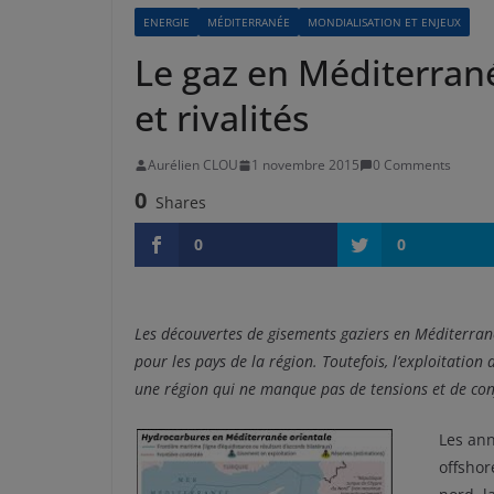
ENERGIE
MÉDITERRANÉE
MONDIALISATION ET ENJEUX
Le gaz en Méditerrané
et rivalités
Aurélien CLOU
1 novembre 2015
0 Comments
0
Shares
0
0
Les découvertes de gisements gaziers en Méditerran
pour les pays de la région. Toutefois, l’exploitatio
une région qui ne manque pas de tensions et de conf
Les an
offshor