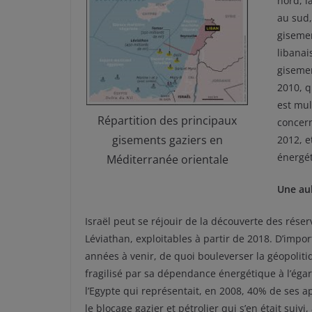
nord, la
au sud,
gisemen
libanai
gisemen
2010, q
est mul
Répartition des principaux
concern
gisements gaziers en
2012, e
énergé
Méditerranée orientale
Une aub
Israël peut se réjouir de la découverte des rése
Léviathan, exploitables à partir de 2018. D’impor
années à venir, de quoi bouleverser la géopoliti
fragilisé par sa dépendance énergétique à l’éga
l’Egypte qui représentait, en 2008, 40% de ses 
le blocage gazier et pétrolier qui s’en était suiv