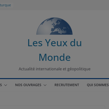
 turque
t
lit
s de la
Les Yeux du
seaux
Monde
tional
Actualité internationale et géopolitique
S
NOS OUVRAGES
RECRUTEMENT
QUI SOMMES