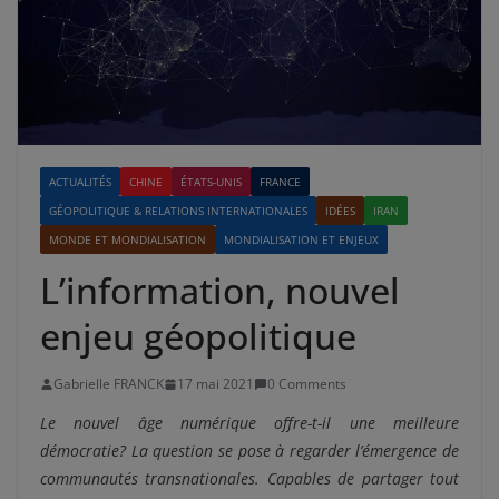
ACTUALITÉS
CHINE
ÉTATS-UNIS
FRANCE
GÉOPOLITIQUE & RELATIONS INTERNATIONALES
IDÉES
IRAN
MONDE ET MONDIALISATION
MONDIALISATION ET ENJEUX
L’information, nouvel
enjeu géopolitique
Gabrielle FRANCK
17 mai 2021
0 Comments
Le nouvel âge numérique offre-t-il une meilleure
démocratie? La question se pose à regarder l’émergence de
communautés transnationales. Capables de partager tout