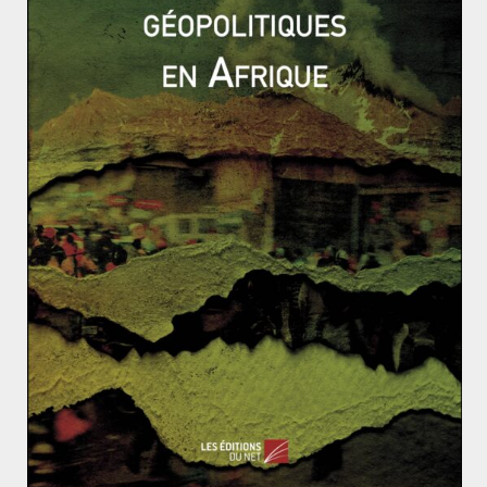
où le message devient menace.
La preuve sociale, principe issu de la sociologie,
indique également la tendance de l’Homme à
emprunter le comportement des autres lorsqu’il ne sait
que faire ou que penser. C’est notamment le cas
lorsque ceux-ci sont jugés similaires. Quand bien
même certains individus viendraient à questionner le
contenu d’un message, ils risquent d’être influencés
par l’opinion des autres. L’expérience de Moscovici en
est la preuve. Demandant aux participants de juger
une couleur projetée au mur, cette expérience vit
l’opinion d’une minorité consistante mettre à mal les
certitudes de ceux qui formaient alors la majorité. Dans
8,4% des cas, elle les incita même à changer d’opinion.
Ces biais prennent toute leur importance lorsque l’on
considère la stabilité d’une société comme reposant sur
l’échange et la confiance. Après tout, on ne connaît les