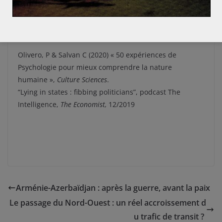
uns que par les informations que l’on reçoit d’eux.
Sources
Olivero, P & Salvan C (2020) « 50 expériences de
Psychologie pour mieux comprendre la nature
humaine »,
Culture Sciences
.
“Lying in states : fibbing politicians”, podcast The
Intelligence,
The Economist,
12/2019
Arménie-Azerbaïdjan : après la guerre, avant la paix
Le passage du Nord-Ouest : un réel accroissement d
u trafic de transit ?