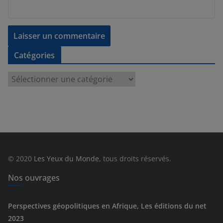
Catégories
C
a
t
é
g
o
r
© 2020
Les Yeux du Monde
, tous droits réservés.
i
e
Nos ouvrages
s
Perspectives géopolitiques en Afrique, Les éditions du net
2023