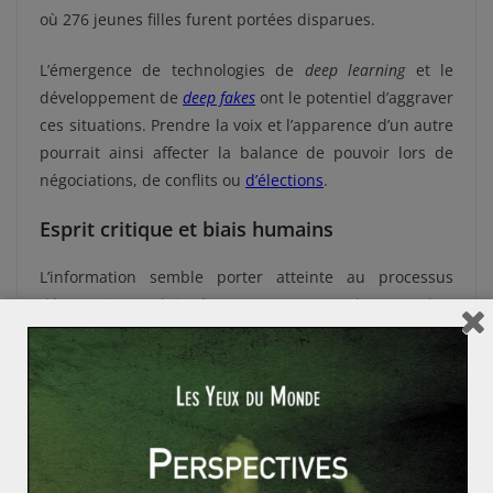
où 276 jeunes filles furent portées disparues.
L’émergence de technologies de
deep learning
et le
développement de
deep fakes
ont le potentiel d’aggraver
ces situations. Prendre la voix et l’apparence d’un autre
pourrait ainsi affecter la balance de pouvoir lors de
négociations, de conflits ou
d’élections
.
Esprit critique et biais humains
L’information semble porter atteinte au processus
démocratique lui-même, notamment lorsque l’on
considère les biais inhérents aux êtres humains. Les
individus suivraient ainsi plus aisément toute
information portant à confirmer leurs propres opinions.
Ce concept de “biais de confirmation” ne laisse ni les
manipulations, ni les mensonges de côté et nous invite
à questionner l’avenir de la politique dans un monde