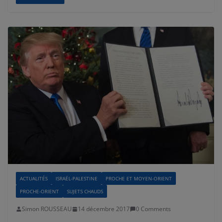
ACTUALITÉS
ISRAËL-PALESTINE
PROCHE ET MOYEN-ORIENT
PROCHE-ORIENT
SUJETS CHAUDS
Simon ROUSSEAU
14 décembre 2017
0 Comments