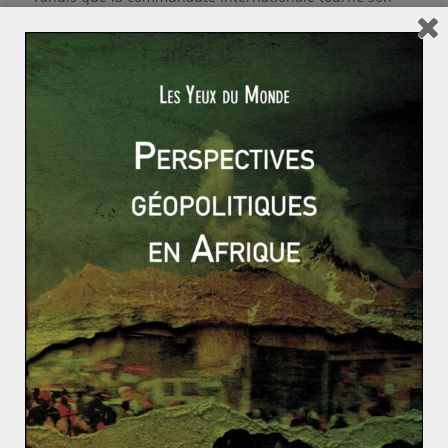
regard vers la Syrie et l’Irak, le chaos règne, et ce depuis
plus
Read More
ACTUALITÉS
PROCHE ET MOYEN-ORIENT
PROCHE-ORIENT