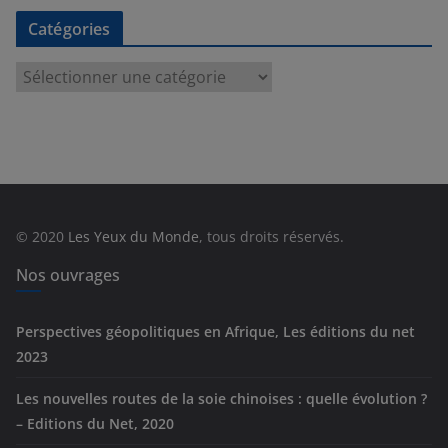
Catégories
C
a
t
é
g
o
r
© 2020
Les Yeux du Monde
, tous droits réservés.
i
e
Nos ouvrages
s
Perspectives géopolitiques en Afrique, Les éditions du net
2023
Les nouvelles routes de la soie chinoises : quelle évolution ?
– Editions du Net, 2020