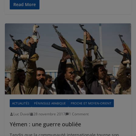
Read More
ACTUALITÉS
PÉNINSULE ARABIQUE
PROCHE ET MOYEN-ORIENT
Luc Duval
28 novembre 2017
1 Comment
Yémen : une guerre oubliée
Tandis que la communauté internationale tourne son