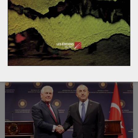
SUJETS CHAUDS
SYRIE
Fabien HERBERT
27 novembre 2017
0 Comments
Reprise des négociations sur le conflit syrien
Entre les 20 et 24 novembre derniers, plusieurs
rencontres importantes étaient organisées dans le cadre
du règlement politique de la
Read More