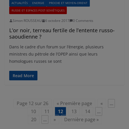
ACTUALITÉS
ENERGIE
PROCHE ET MOYEN-ORIENT
RUSSIE ET ESPACES POST-SOVIÉTIQUES
Simon ROUSSEAU
6 octobre 2017
0 Comments
L’or noir, terreau fertile de l’entente russo-
saoudienne ?
Dans le cadre d’un forum sur l’énergie, plusieurs
ministres du pétrole de l’OPEP ainsi que leurs
homologues russes se sont
Read More
Page 12 sur 26
« Première page
«
…
10
11
12
13
14
…
20
…
»
Dernière page »