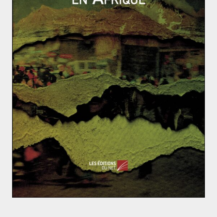
Dotée d’un budget de 1 milliard 876 millions d’euros en
2007, pour l’essentiel dédié aux dépenses militaires, et
d’un effectif d’environ 12 000 personnes, l’OTAN
s’oriente vers de nouvelles stratégies. Le déploiement
rapide d’une importante force militaire où que ce soit
dans le monde est actuellement l’un des objectifs
majeurs de l’alliance, objectif qu’elle peine à atteindre.
L’organisation est aujourd’hui toujours impliquée au
Kosovo et en Afghanistan, dans les deux cas pour
stabiliser la région mais avec des résultats
diamétralement opposés.
Récapitulatif
Organisation fondée le
4 avril 1949
Alliance militaire
comprenant
29 membres
Budget militaire 2017
: 1,29 milliards d’euros
Budget civil 2017
: 234 millions d’euros