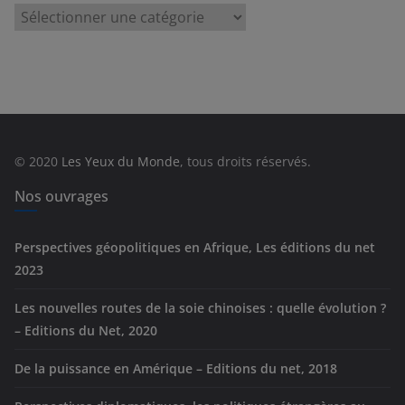
C
a
t
é
g
o
r
© 2020
Les Yeux du Monde
, tous droits réservés.
i
e
Nos ouvrages
s
Perspectives géopolitiques en Afrique, Les éditions du net
2023
Les nouvelles routes de la soie chinoises : quelle évolution ?
– Editions du Net, 2020
De la puissance en Amérique – Editions du net, 2018