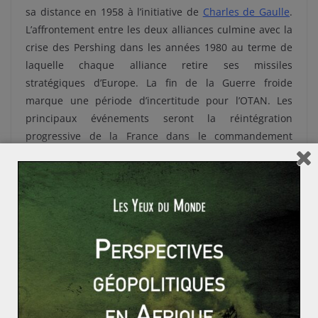
sa distance en 1958 à l’initiative de
Charles de Gaulle
.
L’affrontement entre les deux alliances culmine avec la
crise des Pershing dans les années 1980 au terme de
laquelle chaque alliance retire ses missiles
stratégiques d’Europe. La fin de la Guerre froide
marque une période d’incertitude pour l’OTAN. Les
principaux événements seront la réintégration
progressive de la France dans le commandement
intégré de l’OTAN, l’intégration des anciennes
«
républiques démocratiques
» de l’Est et les
engagements dans le golfe et au Kosovo. L’engagement
en Europe de l’Est positionne l’OTAN comme seule
alliance militaire efficace en Europe malgré les
tentatives répétées d’alliances militaires soutenues par
l’Union européenne, ce qui est paradoxal puisque le
but premier de l’OTAN était aussi d’aider l’Europe à se
constituer sa propre défense.