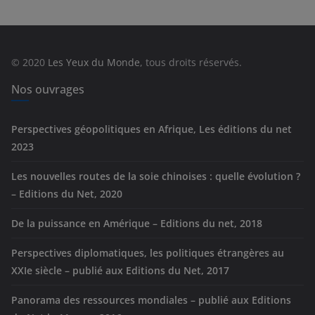
é
g
o
r
© 2020
Les Yeux du Monde
, tous droits réservés.
i
e
Nos ouvrages
s
Perspectives géopolitiques en Afrique, Les éditions du net
2023
Les nouvelles routes de la soie chinoises : quelle évolution ?
– Editions du Net, 2020
De la puissance en Amérique – Editions du net, 2018
Perspectives diplomatiques, les politiques étrangères au
XXIe siècle – publié aux Editions du Net, 2017
Panorama des ressources mondiales – publié aux Editions