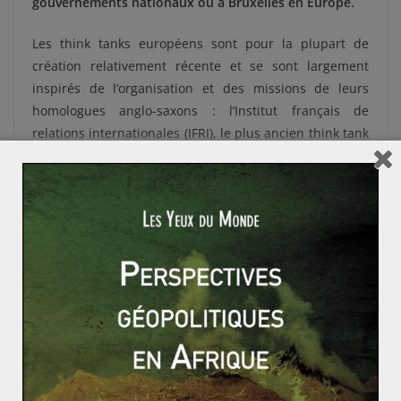
gouvernements nationaux ou à Bruxelles en Europe.
Les think tanks européens sont pour la plupart de
création relativement récente et se sont largement
inspirés de l’organisation et des missions de leurs
homologues anglo-saxons : l’Institut français de
relations internationales (IFRI), le plus ancien think tank
français, fut ainsi créée par Thierry de Montbrial en
1979 pour constituer un centre de recherche sur les
problématiques internationales pouvant rivaliser avec
les travaux américains en la matière. De plus, le
développement de l’Union Européenne a insufflé une
nouvelle dynamique aux think tanks européens en
permettant à plusieurs d’entre eux d’acquérir une
influence continentale comme Bruegel ou European
Policy Center. Cependant, les think tanks européens
pâtissent généralement d’une réticence « culturelle »
des partis politiques à leur confier le rôle intellectuel et