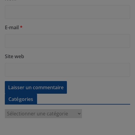
E-mail
*
Site web
Catégories
C
a
t