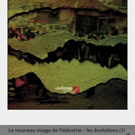
idéologique qu’ils ont en Amérique dans la formulation
et l’élaboration des politiques publiques : sur les 6826
think tanks mondiaux comptabilisés par le
Think Tanks
and Civil Societies Program
de l’Université de
Pennsylvanie, 30% sont américains et 9 Américains sont
présents dans le top 20 des think tanks les plus
influents. L’Europe pourrait tirer profit idéologiquement
et politiquement d’un rattrapage quantitatif sur ces
classements et d’une amélioration qualitative de
l’utilisation des think tanks en tant que producteurs
d’idées.
Enlèvement des jeunes filles au Nigeria et percée de
Boko Haram : que fait la communauté internationale
?
Le nouveau visage de l’industrie – les évolutions (1/