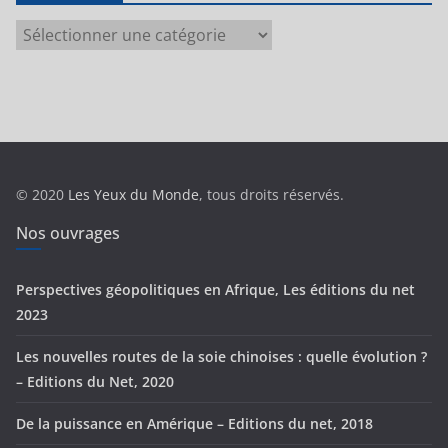
C
a
t
é
g
o
r
© 2020
Les Yeux du Monde
, tous droits réservés.
i
e
Nos ouvrages
s
Perspectives géopolitiques en Afrique, Les éditions du net
2023
Les nouvelles routes de la soie chinoises : quelle évolution ?
– Editions du Net, 2020
De la puissance en Amérique – Editions du net, 2018