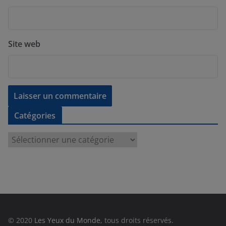
Site web
Catégories
C
a
t
é
g
o
r
© 2020
Les Yeux du Monde
, tous droits réservés.