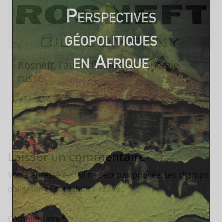
Rosneft, l’autre fleuron de l’énergie
russe
12 avril 2016
0
Laisser un commentaire
Votre adresse e-mail ne sera pas publiée.
Les champs
obligatoires sont indiqués avec
*
Commentaire
*