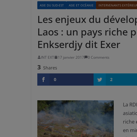
ASIE DU SUD-EST
ASIE ET OCÉANIE
INTERVENANTS EXTÉRIEU
Les enjeux du dével
Laos : un pays riche 
Enkserdjy dit Exer
INT EXT
17 janvier 2017
0 Comments
3
Shares
0
2
La RD
asiati
riche 
en min