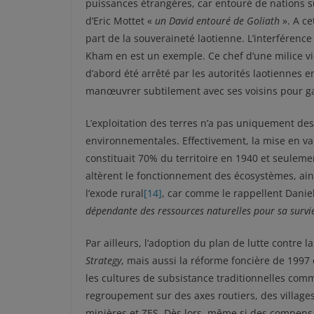
puissances étrangères, car entouré de nations su
d’Eric Mottet «
un David entouré de Goliath
». A ce
part de la souveraineté laotienne. L’interférenc
Kham en est un exemple. Ce chef d’une milice vio
d’abord été arrêté par les autorités laotiennes e
manœuvrer subtilement avec ses voisins pour gar
L’exploitation des terres n’a pas uniquement des 
environnementales. Effectivement, la mise en vale
constituait 70% du territoire en 1940 et seulem
altèrent le fonctionnement des écosystèmes, ains
l’exode rural
[14]
, car comme le rappellent Daniel
dépendante des ressources naturelles pour sa surv
Par ailleurs, l’adoption du plan de lutte contre l
Strategy
, mais aussi la réforme foncière de 1997 
les cultures de subsistance traditionnelles comme 
regroupement sur des axes routiers, des villages 
minières et ZES. Dès lors, même si des compensa