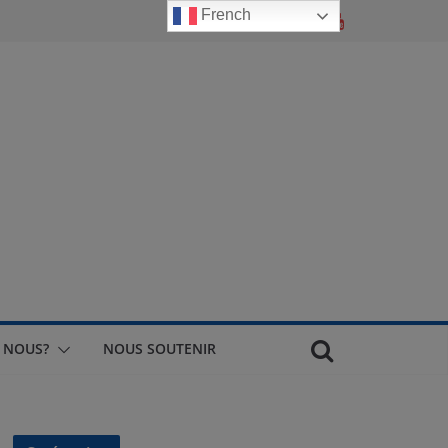
French
 NOUS?
NOUS SOUTENIR