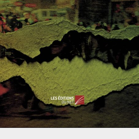
 il représente près de 7% du PIB et capte plus de 2,2
s dans le pays. L’extraction repose sur l’accord de
es ou compagnies étrangères. Selon un rapport de
ont été accordées entre 2007 et 20093.
uit le même scénario. Les pays voisins investissent dans la
 retour sur investissement par le biais de la production
e par le barrage de Nam Theum sont rachetés par l’un de ses
ppement apparait judicieux en raison de la croissance de
ique que connait le Sud-Est asiatique.
eur. Souhaitant tirer des revenus de ces territoires, le
adopté une réforme foncière en 1997 pour améliorer les
e sur pied des systèmes de concessions terrestres. Elles ont
dustrie rentable et exportable comme celle de l’hévéa.
 du territoire, les autorités ont adopté le système des zones
. Ces zones frontalières situées dans des territoires peu
s à des régimes fiscaux et juridiques plus avantageux10.