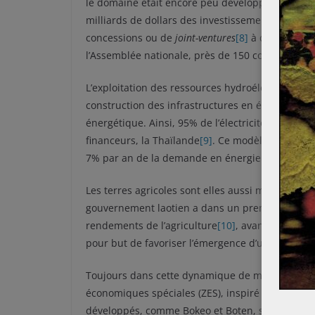
le domaine était encore peu développé. En 2009,
milliards de dollars des investissements étranger
concessions ou de
joint-ventures
[8]
à des personn
l’Assemblée nationale, près de 150 concessions 
L’exploitation des ressources hydroélectriques s
construction des infrastructures en échange d’un
énergétique. Ainsi, 95% de l’électricité produit
financeurs, la Thaïlande
[9]
. Ce modèle de dévelo
7% par an de la demande en énergie hydroélectr
Les terres agricoles sont elles aussi mises en val
gouvernement laotien a dans un premier temps 
rendements de l’agriculture
[10]
, avant de mettr
pour but de favoriser l’émergence d’une agro-in
Toujours dans cette dynamique de mise en valeur
économiques spéciales (ZES), inspiré de la Chine
développés, comme Bokeo et Boten, sont soumise