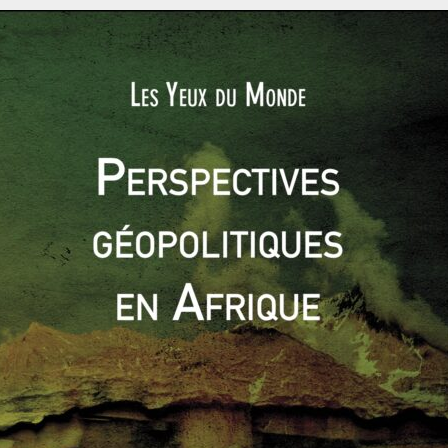
ion des formes d’investissement est mise en place (chapitre 2).
s enregistre une hausse très importante des IDE
[7]
.
 entre 2002 et 2013
Entrées nettes des IDE (BDP, $ US courants)
4 451 297 $
187 310 641 $
278 805 903 $
426 667 686 $
ers dans la mise en valeur du territoire, il convient de
s.
arquante. En 1991, lors de son ouverture aux investissements,