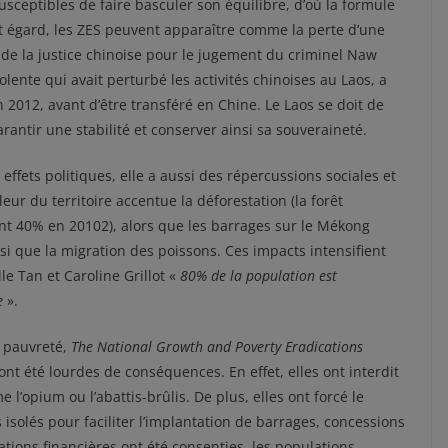
sceptibles de faire basculer son équilibre, d’où la formule
t égard, les ZES peuvent apparaître comme la perte d’une
e de la justice chinoise pour le jugement du criminel Naw
lente qui avait perturbé les activités chinoises au Laos, a
n 2012, avant d’être transféré en Chine. Le Laos se doit de
antir une stabilité et conserver ainsi sa souveraineté.
effets politiques, elle a aussi des répercussions sociales et
ur du territoire accentue la déforestation (la forêt
ent 40% en 20102), alors que les barrages sur le Mékong
i que la migration des poissons. Ces impacts intensifient
le Tan et Caroline Grillot «
80% de la population est
ie
».
a pauvreté,
The National Growth and Poverty Eradications
ont été lourdes de conséquences. En effet, elles ont interdit
l’opium ou l’abattis-brûlis. De plus, elles ont forcé le
isolés pour faciliter l’implantation de barrages, concessions
tions financières ont été consenties, les populations