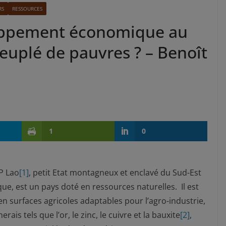
RS
RESSOURCES
oppement économique au
peuplé de pauvres ? – Benoît
1
0
P Lao
[1]
, petit Etat montagneux et enclavé du Sud-Est
que, est un pays doté en ressources naturelles. Il est
en surfaces agricoles adaptables pour l’agro-industrie,
erais tels que l’or, le zinc, le cuivre et la bauxite
[2]
,