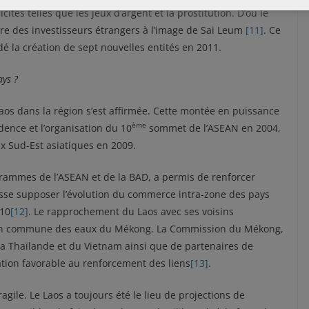
licites telles que les jeux d’argent et la prostitution. D’où le
ire des investisseurs étrangers à l’image de Sai Leum
[11]
. Ce
dé la création de sept nouvelles entités en 2011.
ays ?
Laos dans la région s’est affirmée. Cette montée en puissance
ème
dence et l’organisation du 10
sommet de l’ASEAN en 2004,
x Sud-Est asiatiques en 2009.
grammes de l’ASEAN et de la BAD, a permis de renforcer
 laisse supposer l’évolution du commerce intra-zone des pays
010
[12]
. Le rapprochement du Laos avec ses voisins
stion commune des eaux du Mékong. La Commission du Mékong,
 Thaïlande et du Vietnam ainsi que de partenaires de
tion favorable au renforcement des liens
[13]
.
ragile. Le Laos a toujours été le lieu de projections de