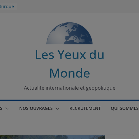
 turque
t
lit
Les Yeux du
s de la
Monde
seaux
tional
Actualité internationale et géopolitique
S
NOS OUVRAGES
RECRUTEMENT
QUI SOMMES