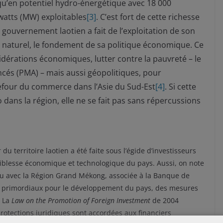
qu’en potentiel hydro-énergétique avec 18 000
atts (MW) exploitables
[3]
. C’est fort de cette richesse
 gouvernement laotien a fait de l’exploitation de son
u naturel, le fondement de sa politique économique. Ce
idérations économiques, lutter contre la pauvreté – le
ancés (PMA) – mais aussi géopolitiques, pour
rrefour du commerce dans l’Asie du Sud-Est
[4]
. Si cette
dans la région, elle ne se fait pas sans répercussions
du territoire laotien a été faite sous l’égide d’investisseurs
 faiblesse économique et technologique du pays. Aussi, on note
ou avec la Région Grand Mékong, associée à la Banque de
nt primordiaux pour le développement du pays, des mesures
. La
Law on the Promotion of Foreign Investment
de 2004
protections juridiques sont accordées aux financiers