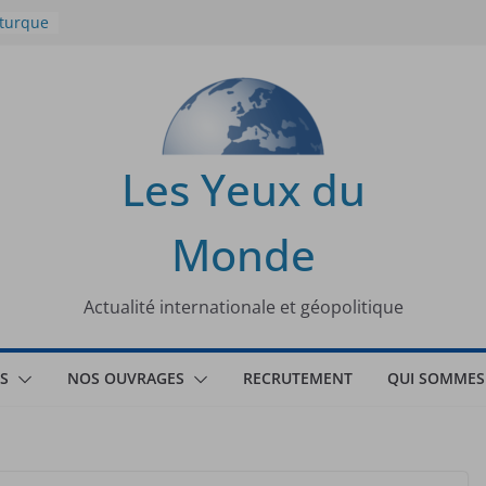
 turque
t
lit
s de la
Les Yeux du
seaux
Monde
tional
Actualité internationale et géopolitique
S
NOS OUVRAGES
RECRUTEMENT
QUI SOMMES