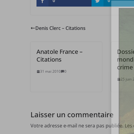
0
0
Denis Clerc – Citations
Anatole France –
Dossie
Citations
mondi
crime
31 mai 2010
0
25 juin
Laisser un commentaire
Votre adresse e-mail ne sera pas publiée.
Les