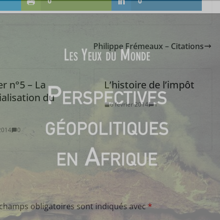
0
0
Philippe Frémeaux – Citations
r n°5 – La
L’histoire de l’impôt
alisation du
6 février 2014
1
 2014
0
 champs obligatoires sont indiqués avec
*