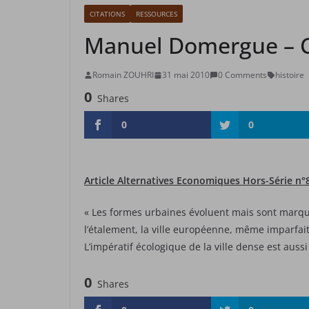
CITATIONS
RESSOURCES
Manuel Domergue – C
Romain ZOUHRI
31 mai 2010
0 Comments
histoire
0
Shares
0
0
Article Alternatives Economiques Hors-Série n°8
« Les formes urbaines évoluent mais sont marqué
l’étalement, la ville européenne, même imparfait
L’impératif écologique de la ville dense est aus
0
Shares