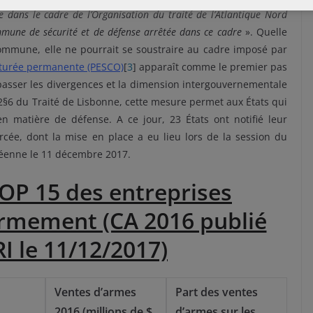
 dans le cadre de l’Organisation du traité de l’Atlantique Nord
ommune de sécurité et de défense arrêtée dans ce cadre
». Quelle
ommune, elle ne pourrait se soustraire au cadre imposé par
cturée permanente (PESCO)
[
3
] apparaît comme le premier pas
passer les divergences et la dimension intergouvernementale
42§6 du Traité de Lisbonne, cette mesure permet aux États qui
en matière de défense. A ce jour, 23 États ont notifié leur
orcée, dont la mise en place a eu lieu lors de la session du
péenne le 11 décembre 2017.
TOP 15 des entreprises
armement (CA 2016 publié
RI le 11/12/2017)
Ventes d’armes
Part des ventes
2016 (millions de $
d’armes sur les