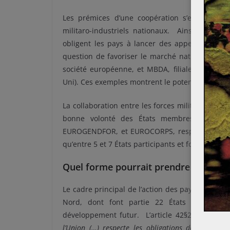
Les prémices d’une coopération s’esquissent
militaro-industriels nationaux.
Ainsi les loi
obligent les pays à lancer des appels d’offre
question de favoriser le marché national. Des s
société européenne, et MBDA, filiale commune
Uni). Ces exemples montrent le potentiel de la 
La collaboration entre les forces militaires s’é
bonne volonté des États membres. Plusieur
EUROGENDFOR, et EUROCORPS, respectivement f
qu’entre 5 et 7 États participants et fonctionne
Quel forme pourrait prendre une Europ
Le cadre principal de l’action des pays européen
Nord, dont font partie 22 États membres 
développement futur. L’article 42§2 du Trait
l’Union (…) respecte les obligations découlant d