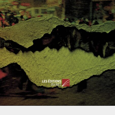
 malgré ces divergences et la concurrence des complexes
s de la concurrence se sont immiscées dans le domaine et
 dans toute l’Europe pour se fournir en armement : hors de
ociétés transnationales se constituent par ailleurs : Airbus,
 aux entreprises
Airbus
, Leonardo (Italie) et BAE (Royaume-
coopération européenne en matière d’industries de défense.
tablit selon une logique intergouvernementale et repose sur la
s organes différents sont ainsi créés
:
EUROMARFOR,
orces maritime, de gendarmerie et militaire, ne comptent
nt séparément.
e de la défense dans les mois à venir ?
s en matière de défense reste celui du Traité de l’Atlantique
de l’Union européenne et auquel est subordonné tout
é sur l’Union européenne dispose ainsi que «
La politique de
u traité de l’Atlantique Nord pour certains États membres qui