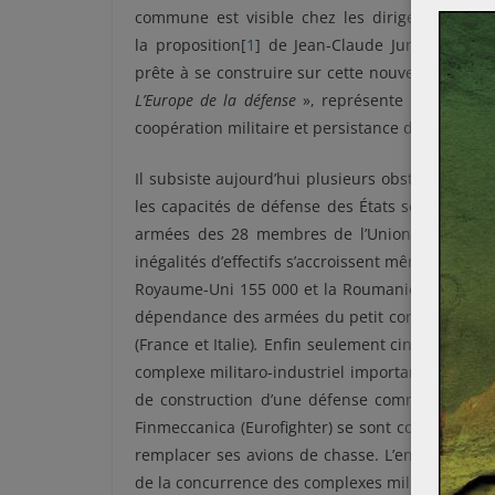
commune est visible chez les dirigeants euro
la proposition[
1
] de Jean-Claude Juncker lorsqu
prête à se construire sur cette nouvelle base ?
L’Europe de la défense
», représente l’état de l
coopération militaire et persistance des inégali
Il subsiste aujourd’hui plusieurs obstacles à la
les capacités de défense des États sont visibles
armées des 28 membres de l’Union européenne
inégalités d’effectifs s’accroissent même davanta
Royaume-Uni 155 000 et la Roumanie n’en possè
dépendance des armées du petit continent aux 
(France et Italie)
.
Enfin seulement cinq États (Al
complexe militaro-industriel important. La concu
de construction d’une défense commune. Ainsi
Finmeccanica (Eurofighter) se sont concurrencés
remplacer ses avions de chasse. L’entretien ré
de la concurrence des complexes militaro-indust