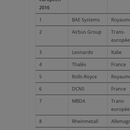
2016
1
BAE Systems
Royaume
2
Airbus Group
Trans-
europée
3
Leonardo
Italie
4
Thalès
France
5
Rolls-Royce
Royaume
6
DCNS
France
7
MBDA
Trans-
europée
8
Rheinmetall
Allemag