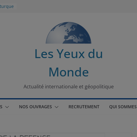
 turque
t
lit
Les Yeux du
s de la
Monde
seaux
tional
Actualité internationale et géopolitique
S
NOS OUVRAGES
RECRUTEMENT
QUI SOMMES