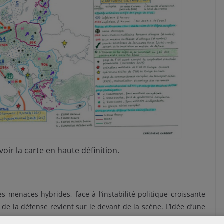
oir la carte en haute définition.
es menaces hybrides, face à l’instabilité politique croissante
de la défense revient sur le devant de la scène. L’idée d’une
une renaît et la volonté de mettre en place une défense