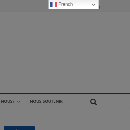
French
 NOUS?
NOUS SOUTENIR