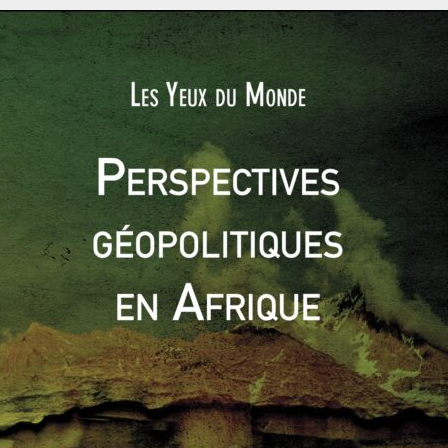
péens alors qu’en 2015 personne n’envisageait de soutenir
’il disait vouloir une «
armée commune
». L’Europe est-elle
 Où en est-on aujourd’hui ? La carte de Christophe Chabert, «
’Europe de la défense aujourd’hui, entre renforcement de la
tés parmi les capacités de défense des États[
2
].
 construction d’une Europe de la défense. Les inégalités entre
 aussi bien en termes d’effectifs que d’industrie. Seules huit
 ont des forces armées supérieures à 40000 soldats. Les
ge entre ces huit États : la France possède 312 000 soldats, le
de que 70 000. Les inégalités technologiques renforcent la
puissances nucléaires (France et Royaume-Uni) et maritimes
lemagne, France, Italie, Royaume-Uni et Suède) possèdent un
rrence entre ces industries de défense limite les possibilités
 en 2012, Saab (Gripen),
Dassault
(Rafale) et de BAE-EADS-
 pour répondre à un appel d’offre émis par la Suisse afin de
alisé avec l’eurodéputé Urmas Paet met en avant la question
riels.