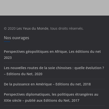
t
é
g
o
r
© 2020
Les Yeux du Monde
, tous droits réservés.
i
e
Nos ouvrages
s
Perspectives géopolitiques en Afrique, Les éditions du net
2023
Les nouvelles routes de la soie chinoises : quelle évolution ?
– Editions du Net, 2020
De la puissance en Amérique – Editions du net, 2018
Perspectives diplomatiques, les politiques étrangères au
XXIe siècle – publié aux Editions du Net, 2017