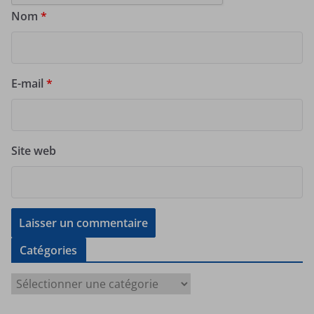
Nom
*
E-mail
*
Site web
Catégories
C
a