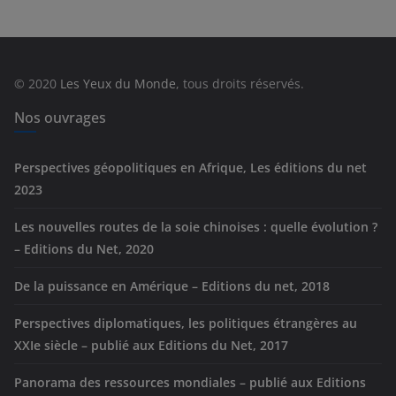
é
g
o
r
© 2020
Les Yeux du Monde
, tous droits réservés.
i
e
Nos ouvrages
s
Perspectives géopolitiques en Afrique, Les éditions du net
2023
Les nouvelles routes de la soie chinoises : quelle évolution ?
– Editions du Net, 2020
De la puissance en Amérique – Editions du net, 2018
Perspectives diplomatiques, les politiques étrangères au
XXIe siècle – publié aux Editions du Net, 2017
Panorama des ressources mondiales – publié aux Editions