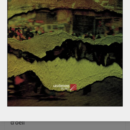
Fin prononcée, mais pas pour autant définitive : le
fordisme persiste encore aujourd’hui. Certains auteurs
tels que Coutrot évoquent même un renouveau du dit-
modèle à travers l’expression du néo-fordisme, un
concept garant d’idées traditionnelles associées à une
autonomie ouvrière confortée. La restauration rapide et
l’hôtellerie peuvent ainsi être cités comme exemples de
cette étude. Le fordisme n’est donc pas mort.
Eurobonds : la solution miracle à la crise grecque ?
Thaïlande : un changement dans la continuité
Septembre 2016 : l’actualité en un clin
d’oeil