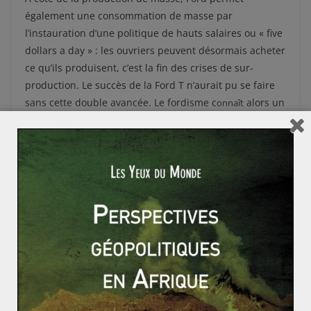
également une consommation de masse par
l’instauration d’une politique de hauts salaires ou « five
dollars a day » : les ouvriers peuvent désormais acheter
ce qu’ils produisent, c’est la fin des crises de sur-
production. Le succès de la Ford T n’aurait pu se faire
sans cette double avancée. Le fordisme c
alors un
onnaît
d’or, celui-ci signifié par le début des « Trente
â
ge
Glorieuses ».
Pourtant rapidement le système est remis en question :
solution dérivée à la crise de 1929, celui-ci est accusé
d’être déshumanisant, gage d’un non-épanouissement
des ouvriers, inefficace face à l’apparition d’une
demande de différenciation de la part des ménages au
début des années 1970. La mauvaise qualité se
développe, l’absentéisme et le turn over atteignent des
niveaux records, la fin du fordisme est alors prononcée.