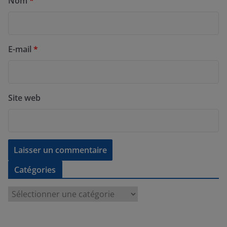
Nom
*
E-mail
*
Site web
Catégories
C
a
t