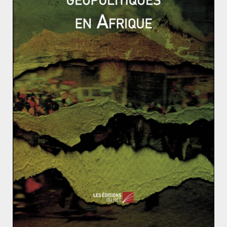
Nouvelle base chinoise au Djibouti : état
des lieux et perspectives de la stratégie
chinoise du collier de perles
23 avril 2016
1