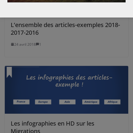
L’ensemble des articles-exemples 2018-
2017-2016
24 avril 2018
1
Les infographies en HD sur les
Migrations