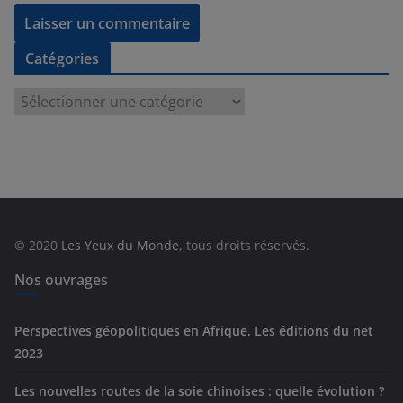
Catégories
C
a
t
é
g
o
r
© 2020
Les Yeux du Monde
, tous droits réservés.
i
e
Nos ouvrages
s
Perspectives géopolitiques en Afrique, Les éditions du net
2023
Les nouvelles routes de la soie chinoises : quelle évolution ?