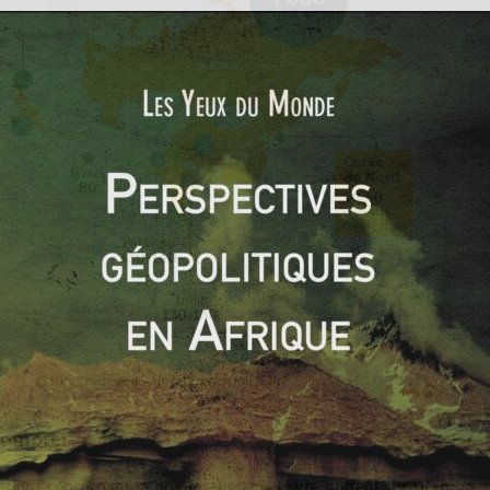
compter
tions concernant la prolifération nucléaire portent sur l’Iran