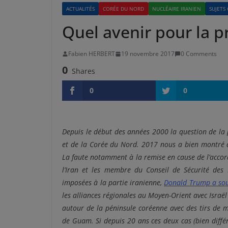
ACTUALITÉS
CORÉE DU NORD
NUCLÉAIRE IRANIEN
SUJETS
Quel avenir pour la pr
Fabien HERBERT
19 novembre 2017
0 Comments
0
Shares
0
0
Depuis le début des années 2000 la question de la p
et de la Corée du Nord. 2017 nous a bien montré qu
La faute notamment à la remise en cause de l’accor
l’Iran et les membre du Conseil de Sécurité des 
imposées à la partie iranienne,
Donald Trump a sou
les alliances régionales au Moyen-Orient avec Israël
autour de la péninsule coréenne avec des tirs de mi
de Guam. Si depuis 20 ans ces deux cas (bien différ