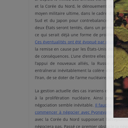
et la Corée du Nord, le dénouement de ces deu
moyen militaire ultime, dans le cadre d’un équil
Sud et du Japon pour contrebalancer la nouve
deux États seront tentés, dans un premier temp
ce qui serait déjà une forme de prolifération,
Ces éventualités ont été évoqué par plusieurs
la remise en cause par les États-Unis des accord
de conséquences. L’une d’entre elles pourrait êt
l’appui de nouveaux alliés, la Russie et la 
entraînerai inévitablement la colère d’Israël et 
l’Iran, de se doter de l’arme nucléaire, toujours
La gestion actuelle des cas iraniens et nord-cor
à la prolifération nucléaire. Ainsi pour évit
négociation semble inévitable.
Il faudra donc co
commencer à négocier avec Pyongyang
. Ce de
avec la Corée du Nord supposerait l’acceptatio
négociera pas. Passé ce premier obstacle la nég