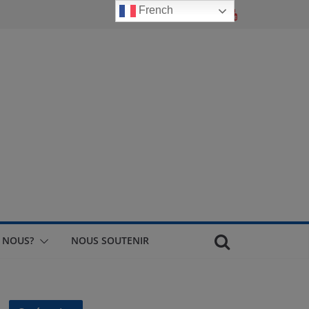
French
 NOUS?
NOUS SOUTENIR