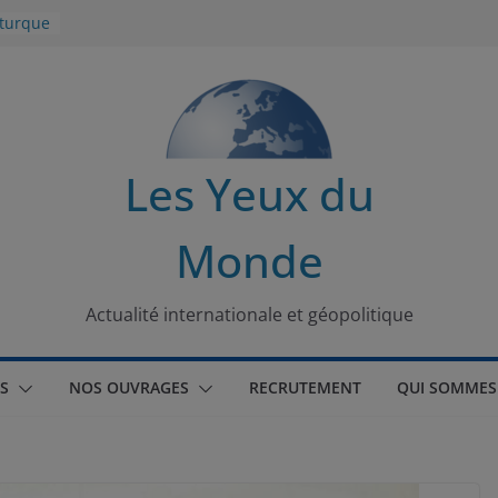
 turque
t
lit
s de la
Les Yeux du
seaux
Monde
tional
Actualité internationale et géopolitique
S
NOS OUVRAGES
RECRUTEMENT
QUI SOMMES