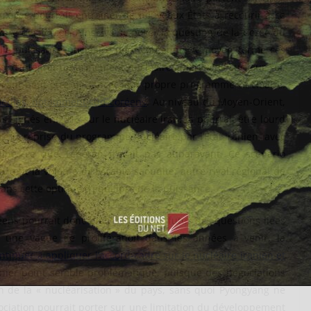
x cas pourrait entraîner de nouveaux États à recourir à ce
ibre des forces. Ainsi, va se poser la question de la Corée du
lle puissance nucléaire nord-coréenne. À moyen terme ces
s, d’intégrer un armement nucléaire américains sur leur sol,
 avant peut-être de lancer leur propre programme nucléaire.
 médias, notamment sud-coréens
. Au niveau du Moyen-Orient,
s signés en 2015 sur le nucléaire iranien pourrait être lourd
re la reprise du programme nucléaire par l’État iranien, avec
Chine, ce que Téhéran n’avait pas auparavant. Ce scénario
surtout la volonté de l’Arabie saoudite, autre rival régional de
 dans cette optique d’équilibre de la puissance.
éens pourrait donc bien dessiner le futur des questions liées
er une vague de prolifération dans les années à venir, la
ntinuer à appliquer l’accord-cadre sur le nucléaire iranien et
rnier point semble problématique, puisque des négociations
n de la « nucléarisation » du pays, sans quoi Pyongyang ne
ociation pourrait porter sur une limitation du développement