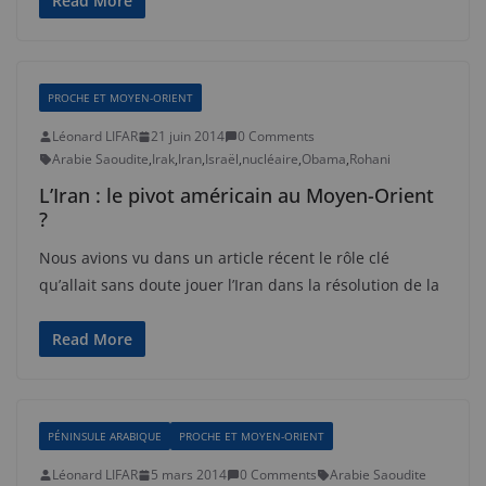
Read More
PROCHE ET MOYEN-ORIENT
Léonard LIFAR
21 juin 2014
0 Comments
Arabie Saoudite
,
Irak
,
Iran
,
Israël
,
nucléaire
,
Obama
,
Rohani
L’Iran : le pivot américain au Moyen-Orient
?
Nous avions vu dans un article récent le rôle clé
qu’allait sans doute jouer l’Iran dans la résolution de la
Read More
PÉNINSULE ARABIQUE
PROCHE ET MOYEN-ORIENT
Léonard LIFAR
5 mars 2014
0 Comments
Arabie Saoudite