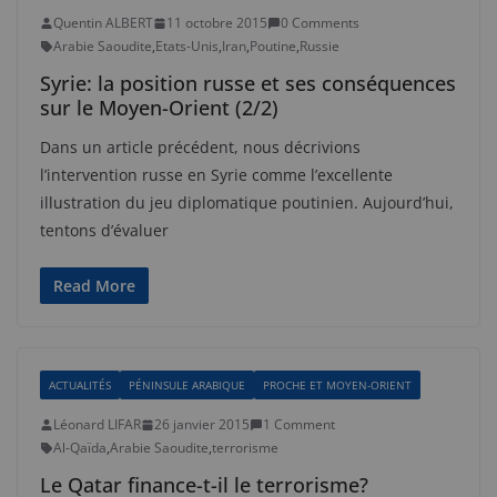
Quentin ALBERT
11 octobre 2015
0 Comments
Arabie Saoudite
,
Etats-Unis
,
Iran
,
Poutine
,
Russie
Syrie: la position russe et ses conséquences
sur le Moyen-Orient (2/2)
Dans un article précédent, nous décrivions
l’intervention russe en Syrie comme l’excellente
illustration du jeu diplomatique poutinien. Aujourd’hui,
tentons d’évaluer
Read More
ACTUALITÉS
PÉNINSULE ARABIQUE
PROCHE ET MOYEN-ORIENT
Léonard LIFAR
26 janvier 2015
1 Comment
Al-Qaïda
,
Arabie Saoudite
,
terrorisme
Le Qatar finance-t-il le terrorisme?