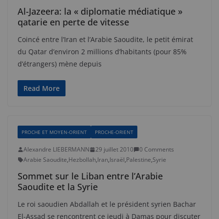
Al-Jazeera: la « diplomatie médiatique »
qatarie en perte de vitesse
Coincé entre l’Iran et l’Arabie Saoudite, le petit émirat
du Qatar d’environ 2 millions d’habitants (pour 85%
d’étrangers) mène depuis
Read More
PROCHE ET MOYEN-ORIENT
PROCHE-ORIENT
Alexandre LIEBERMANN
29 juillet 2010
0 Comments
Arabie Saoudite
,
Hezbollah
,
Iran
,
Israël
,
Palestine
,
Syrie
Sommet sur le Liban entre l’Arabie
Saoudite et la Syrie
Le roi saoudien Abdallah et le président syrien Bachar
El-Assad se rencontrent ce jeudi à Damas pour discuter