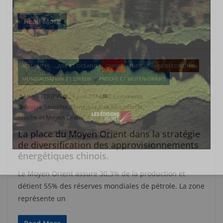
Read More
ACTUALITÉS
ASIE ET OCÉANIE
CHINE
ENERGIE
GÉOÉCONOMIE
MONDIALISATION ET ENJEUX
PROCHE ET MOYEN-ORIENT
Hugo TOUPIN
29 juin 2014
0 Comments
Arabie Saoudite
,
Chine
,
gaz
,
Irak
,
Iran
,
pétrole
,
Proche et Moyen-Orient
La place du Moyen Orient dans la stratégie
de diversification des approvisionnements
énergétiques chinois.
Le Moyen Orient assure 30,3% de la production et
détient 55% des réserves mondiales de pétrole. La zone
représente un