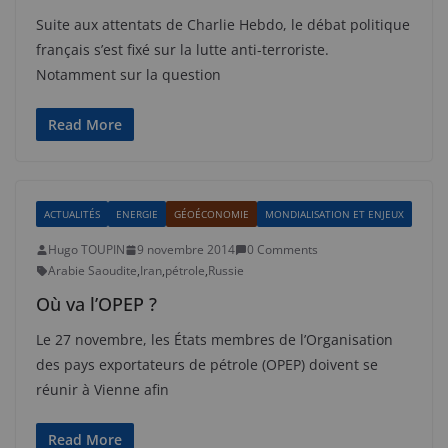
Suite aux attentats de Charlie Hebdo, le débat politique
français s’est fixé sur la lutte anti-terroriste.
Notamment sur la question
Read More
ACTUALITÉS
ENERGIE
GÉOÉCONOMIE
MONDIALISATION ET ENJEUX
Hugo TOUPIN
9 novembre 2014
0 Comments
Arabie Saoudite
,
Iran
,
pétrole
,
Russie
Où va l’OPEP ?
Le 27 novembre, les États membres de l’Organisation
des pays exportateurs de pétrole (OPEP) doivent se
réunir à Vienne afin
Read More