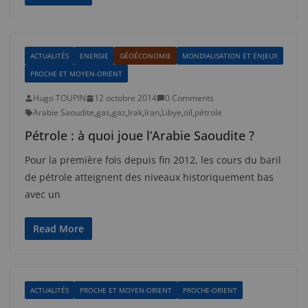
ACTUALITÉS
ENERGIE
GÉOÉCONOMIE
MONDIALISATION ET ENJEUX
PROCHE ET MOYEN-ORIENT
Hugo TOUPIN
12 octobre 2014
0 Comments
Arabie Saoudite
,
gas
,
gaz
,
Irak
,
Iran
,
Libye
,
oil
,
pétrole
Pétrole : à quoi joue l’Arabie Saoudite ?
Pour la première fois depuis fin 2012, les cours du baril
de pétrole atteignent des niveaux historiquement bas
avec un
Read More
ACTUALITÉS
PROCHE ET MOYEN-ORIENT
PROCHE-ORIENT