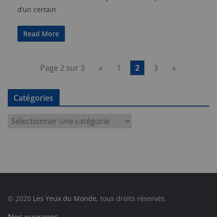
d’un certain
Read More
Page 2 sur 3
«
1
2
3
»
Catégories
C
a
t
é
g
o
r
© 2020
Les Yeux du Monde
, tous droits réservés.
i
e