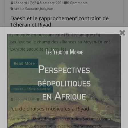
Léonard LIFAR
5 octobre 2014
0 Comments
Arabie Saoudite
,
Irak
,
Iran
Daesh et le rapprochement contraint de
Téhéran et Riyad
La montée en puissance de l’Etat Islamique (EI)
bouleverse le champ des alliances au Moyen-Orient.
L’Arabie Saoudite et l’Iran, les
Read More
PROCHE ET MOYEN-ORIENT
Léonard LIFAR
20 juillet 2014
2 Comments
Arabie Saoudite
Jeu de chaises musicales à Riyad
Au mois de Mars dernier, la cour des Saoud a connu
des remous en son sein avec les manœuvres de