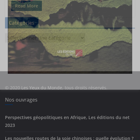
Read More
Catégories
C
a
t
é
g
o
r
© 2020
Les Yeux du Monde
, tous droits réservés.
i
e
Nos ouvrages
s
Perspectives géopolitiques en Afrique, Les éditions du net
2023
Les nouvelles routes de la soie chinoises : quelle évolution ?