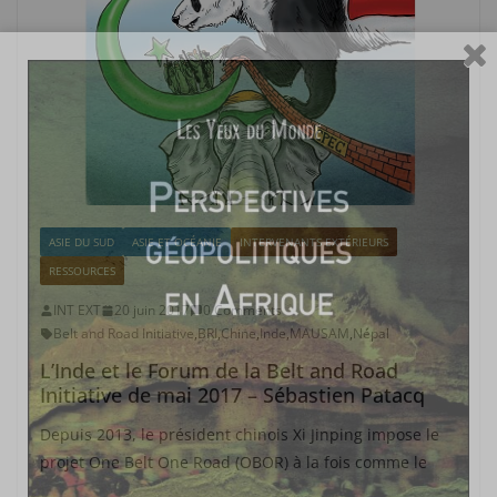
ASIE DU SUD
ASIE ET OCÉANIE
INTERVENANTS EXTÉRIEURS
RESSOURCES
INT EXT
20 juin 2017
0 Comments
Belt and Road Initiative
,
BRI
,
Chine
,
Inde
,
MAUSAM
,
Népal
L’Inde et le Forum de la Belt and Road
Initiative de mai 2017 – Sébastien Patacq
Depuis 2013, le président chinois Xi Jinping impose le
projet One Belt One Road (OBOR) à la fois comme le