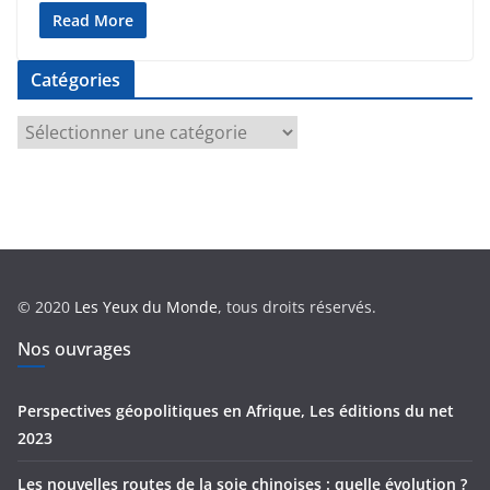
Read More
Catégories
C
a
t
é
g
o
r
© 2020
Les Yeux du Monde
, tous droits réservés.
i
e
Nos ouvrages
s
Perspectives géopolitiques en Afrique, Les éditions du net
2023
Les nouvelles routes de la soie chinoises : quelle évolution ?