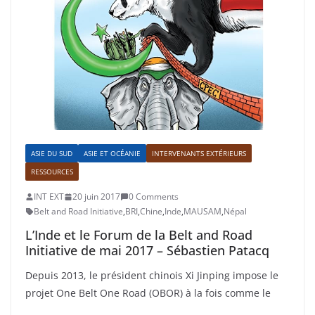
ASIE DU SUD
ASIE ET OCÉANIE
INTERVENANTS EXTÉRIEURS
RESSOURCES
INT EXT
20 juin 2017
0 Comments
Belt and Road Initiative
,
BRI
,
Chine
,
Inde
,
MAUSAM
,
Népal
L’Inde et le Forum de la Belt and Road
Initiative de mai 2017 – Sébastien Patacq
Depuis 2013, le président chinois Xi Jinping impose le
projet One Belt One Road (OBOR) à la fois comme le