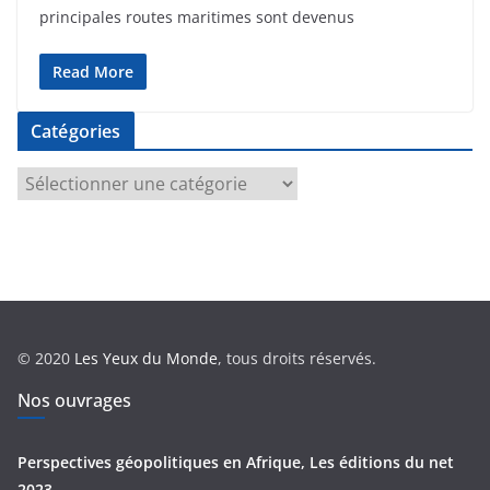
principales routes maritimes sont devenus
Read More
Catégories
C
a
t
é
g
o
r
© 2020
Les Yeux du Monde
, tous droits réservés.
i
e
Nos ouvrages
s
Perspectives géopolitiques en Afrique, Les éditions du net
2023