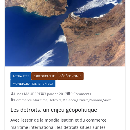
ACTUALITÉS
CARTOGRAPHIE
GÉOÉCONOMIE
MONDIALISATION ET ENJEUX
Lucas MAUBERT
3 janvier 2017
0 Comments
Commerce Maritime
,
Détroits
,
Malacca
,
Ormuz
,
Panama
,
Suez
Les détroits, un enjeu géopolitique
Avec l’essor de la mondialisation et du commerce
maritime international, les détroits situés sur les