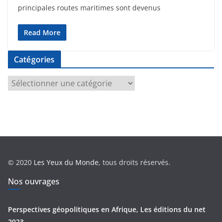
principales routes maritimes sont devenus
Read More
Catégories
C
a
t
é
g
o
r
© 2020
Les Yeux du Monde
, tous droits réservés.
i
e
Nos ouvrages
s
Perspectives géopolitiques en Afrique, Les éditions du net
2023