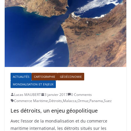
ACTUALITÉS
CARTOGRAPHIE
GÉOÉCONOMIE
MONDIALISATION ET ENJEUX
Lucas MAUBERT
3 janvier 2017
0 Comments
Commerce Maritime
,
Détroits
,
Malacca
,
Ormuz
,
Panama
,
Suez
Les détroits, un enjeu géopolitique
Avec l’essor de la mondialisation et du commerce
maritime international, les détroits situés sur les