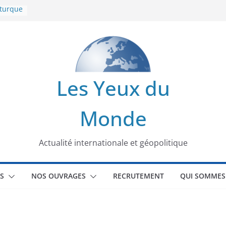
 turque
t
lit
s de la
Les Yeux du
seaux
Monde
tional
Actualité internationale et géopolitique
S
NOS OUVRAGES
RECRUTEMENT
QUI SOMMES