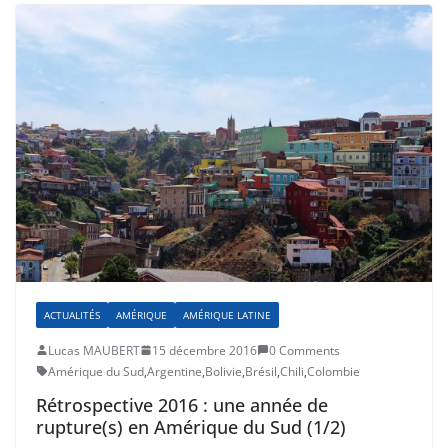
ACTUALITÉS
AMÉRIQUE
AMÉRIQUE LATINE
Lucas MAUBERT
15 décembre 2016
0 Comments
Amérique du Sud
,
Argentine
,
Bolivie
,
Brésil
,
Chili
,
Colombie
Rétrospective 2016 : une année de
rupture(s) en Amérique du Sud (1/2)