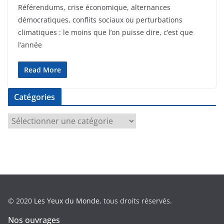
Référendums, crise économique, alternances
démocratiques, conflits sociaux ou perturbations
climatiques : le moins que l’on puisse dire, c’est que
l’année
Read More
Catégories
C
a
t
é
g
o
r
© 2020
Les Yeux du Monde
, tous droits réservés.
i
e
Nos ouvrages