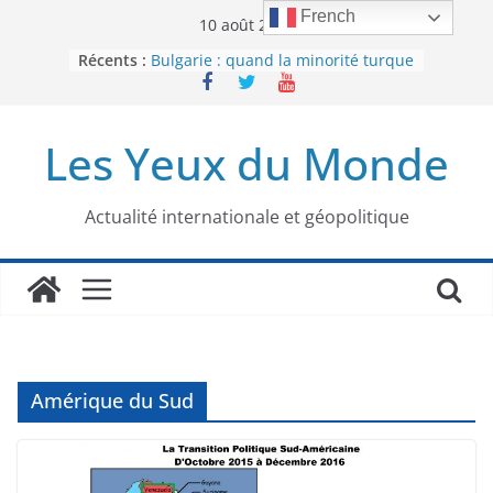
Passer
French
10 août 2026
au
Récents :
Bulgarie : quand la minorité turque
contenu
était contrainte à l’effacement
L’Armée insurrectionnelle
ukrainienne (UPA) : entre conflit
Les Yeux du Monde
mémoriel et lutte pour
l’indépendance
Le conflit oublié : aux racines de la
guerre entre le Pakistan et
Actualité internationale et géopolitique
l’Afghanistan
Majorités numériques et réseaux
sociaux : le tournant international
Le charbon, ou les limites du
modèle énergétique chinois
Amérique du Sud