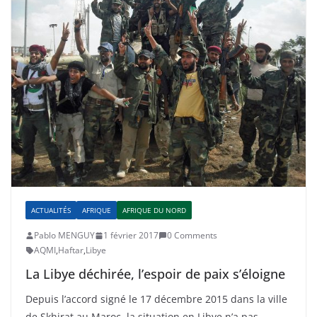
ACTUALITÉS
AFRIQUE
AFRIQUE DU NORD
Pablo MENGUY
1 février 2017
0 Comments
AQMI
,
Haftar
,
Libye
La Libye déchirée, l’espoir de paix s’éloigne
Depuis l’accord signé le 17 décembre 2015 dans la ville
de Skhirat au Maroc, la situation en Libye n’a pas