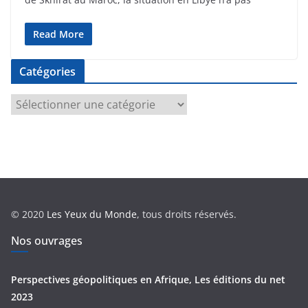
Read More
Catégories
C
a
t
é
g
o
r
© 2020
Les Yeux du Monde
, tous droits réservés.
i
e
Nos ouvrages
s
Perspectives géopolitiques en Afrique, Les éditions du net
2023