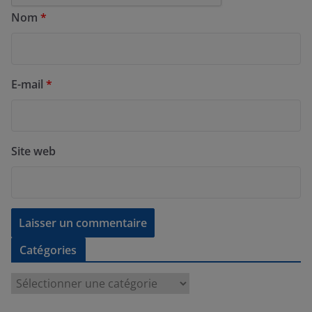
Nom
*
E-mail
*
Site web
Catégories
C
a