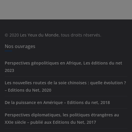
t
é
g
o
r
© 2020
Les Yeux du Monde
, tous droits réservés.
i
e
Nos ouvrages
s
Perspectives géopolitiques en Afrique, Les éditions du net
2023
Les nouvelles routes de la soie chinoises : quelle évolution ?
– Editions du Net, 2020
De la puissance en Amérique – Editions du net, 2018
Perspectives diplomatiques, les politiques étrangères au
XXIe siècle – publié aux Editions du Net, 2017