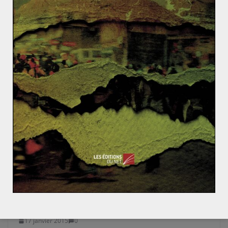
pas à se défaire. Il faudrait bien évidemment procéder
à une analyse plus spécifique des situations de chacun
de ces pays. On doit cependant rappeler que les
tensions frontalières et les rivalités historiques entre
les pays de l’Asie du Sud-est sont considérées par les
historiens et économistes comme autant de facteurs
qui ont mené à une « coopétition » qui règne dans la
région et contribue à accélérer la croissance des tigres.
Geopolitique – On brûle la « mauvaise Grèce »
L’Abkhazie donne des maux de tête à la Russie
Les fractures territoriales au Brésil (2/2)
17 janvier 2015
0