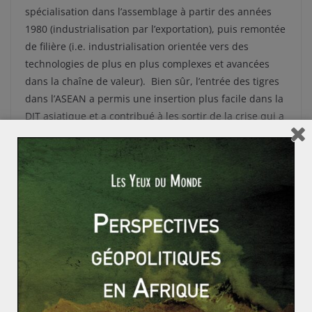
spécialisation dans l’assemblage à partir des années
1980 (industrialisation par l’exportation), puis remontée
de filière (i.e. industrialisation orientée vers des
technologies de plus en plus complexes et avancées
dans la chaîne de valeur). Bien sûr, l’entrée des tigres
dans l’ASEAN a permis une insertion plus facile dans la
DIT asiatique et a contribué à les sortir de la crise qui a
succédé au krach boursier de 1997 en Asie.
Si certains analystes considèrent que l’on pourra placer
les tigres dans le cercle des pays développés à l’horizon
2020, certains signes de mal-développement
perdurent. La zone est marquée par une instabilité
politique chronique et du point de vue démographique,
macrocéphalie (220 millions d’habitants en Indonésie),
transition démographique inachevée, extrême pauvreté
rurale et fortes inégalités entre les urbains constituent
des obstacles majeurs dont ces pays ne parviennent