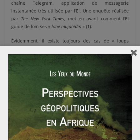
chaîne Telegram, application de messagerie
instantanée très utilisée par l’EI. Une enquête réalisée
par
The New York Times
, met en avant comment l’EI
guide de loin ses «
lone mujahidin
» (1).
Évidemment, il existe toujours des cas de « loups
solitaires » ; des attaquants qui ont seulement été
inspirés par l’idéologie, et qui n’ont eu aucun échange
en face-à-face ou électronique avec des membres du
groupe terroriste. Ce fut notamment le cas des auteurs
du double attentat du Marathon 2013 de Boston.
Néanmoins, ils sont de plus en plus rares.
Comment expliquer l’utilisation à
outrance de l’expression ?
Comme nous venons de le voir, il existe différents
modes de radicalisation, et divers moyens pour un