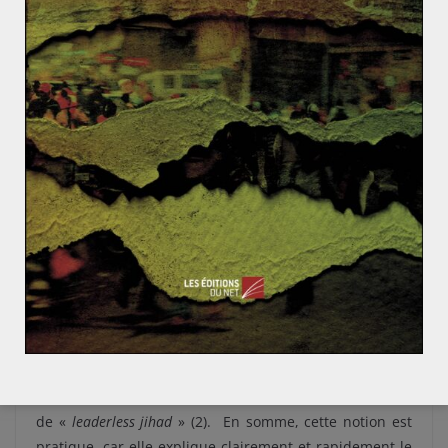
djihadiste en devenir d’être en contact – directement
ou non – avec une organisation terroriste. L’expression
« loup solitaire » ne correspond plus totalement à la
réalité, car il arrive que des djihadistes européens ne
soient pas seulement inspirés par une idéologie. Ils
sont guidés de loin. L’expression est toujours utilisée,
car elle apporte une réponse au public quand celui-ci
est confronté une nouvelle fois à un attentat. Du fait de
l’instantanéité de l’information, de l’omniprésence des
chaînes d’information en continue, il y a un besoin
immédiat de réponses quand de telles attaques ont
lieu.
L’expression a de plus gagné ses lettres de noblesse,
notamment dans le milieu universitaire. En référence
au concept de «
leaderless resistance
», Marc Sageman,
ancien officier de la
CIA
et désormais professeur, parle
de «
leaderless jihad
» (2). En somme, cette notion est
pratique, car elle explique clairement et rapidement le