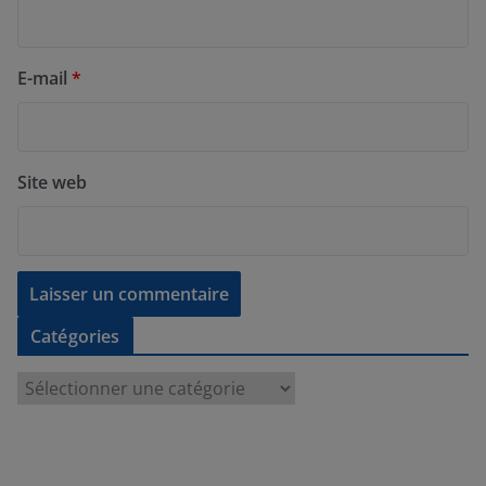
E-mail
*
Site web
Catégories
C
a
t
é