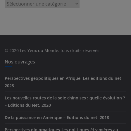
C
a
t
é
g
o
r
© 2020
Les Yeux du Monde
, tous droits réservés.
i
e
Nos ouvrages
s
Perspectives géopolitiques en Afrique, Les éditions du net
2023
Les nouvelles routes de la soie chinoises : quelle évolution ?
– Editions du Net, 2020
De la puissance en Amérique – Editions du net, 2018
Perspectives diplomatiques, les politiques étrangères au