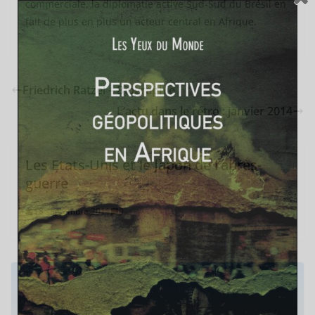
commerciale, la diplomatie active Sud-Sud du Brésil en
fait de plus en plus un acteur central en Afrique.
Friedrich Ratzel – Biographie
L’actu dans le rétro : janvier 2014
Les Etats-Unis et le Japon de l’après-
guerre
18 septembre 2011
0