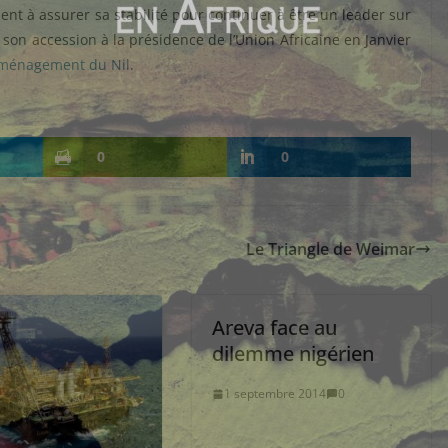
ent à assurer sa stabilité pour continuer à être un leader sur
on accession à la présidence de l’Union Africaine en Janvier
’aménagement du Nil
.
0
0
Le Triangle de Weimar
Areva face au
dilemme nigérien
1 septembre 2014
0