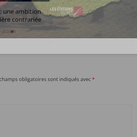
 : une ambition
ière contrariée
er 2020
1
 champs obligatoires sont indiqués avec
*