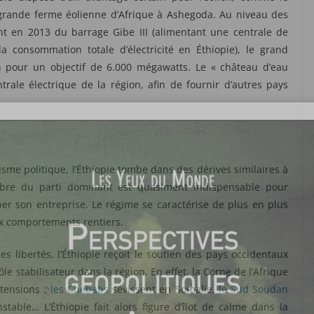
 grande ferme éolienne d’Afrique à Ashegoda. Au niveau des
nt en 2013 du barrage Gibe III (alimentant une centrale de
 consommation totale d’électricité en Éthiopie), le grand
n pour un objectif de 6.000 mégawatts. Le « château d’eau
trale électrique de la région, afin de fournir d’autres pays
sme politique, l’Éthiopie tombe dans des dérives similaires à
mbre du parti dominant est quasiment indispensable pour
per son entreprise. Le régime se caractérise de plus en plus
x comportements rentiers.
es libertés, l’Éthiopie reçoit le soutien des pays occidentaux
le stabilisateur dans la région. En effet, la Corne de l’Afrique
 tensions :
les Chebabs
sévissent en Somalie,
le Sud Soudan
nstable… L’Éthiopie fait alors figure d’îlot de calme dans la