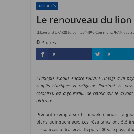
ACTUALITÉS
Le renouveau du lion
Léonard LIFAR
30 avril 2014
0 Comments
Afrique
,
S
0
Shares
0
0
L’Éthiopie évoque encore souvent l’image d’un pa
conflits ethniques et religieux. Pourtant, ce pay
colonisé), est aujourd’hui de retour sur le deva
africains.
Prenant exemple sur le modèle chinois, le gou
plans quinquennaux. Les résultants ont été im
ressources pétrolières. Depuis 2005, le pays aff