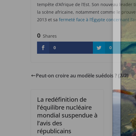
tempête d’Afrique de l’Est. Son nouveau leader ti
la scène africaine, notamment comme le prouve s
2013 et sa
fermeté face à l’Égypte concernant l
0
Shares
0
0
Peut-on croire au modèle suédois ? (2/2)
La redéfinition de
l’équilibre nucléaire
mondial suspendue à
l’avis des
républicains