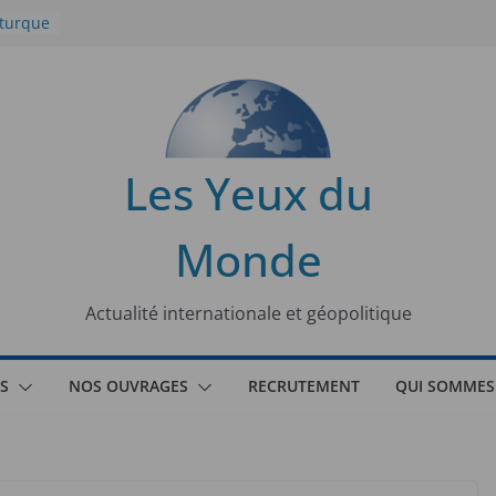
 turque
t
lit
s de la
Les Yeux du
seaux
Monde
tional
Actualité internationale et géopolitique
S
NOS OUVRAGES
RECRUTEMENT
QUI SOMMES