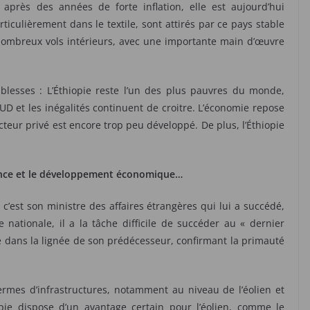
après des années de forte inflation, elle est aujourd’hui
ticulièrement dans le textile, sont attirés par ce pays stable
nombreux vols intérieurs, avec une importante main d’œuvre
blesses : L’Éthiopie reste l’un des plus pauvres du monde,
D et les inégalités continuent de croitre. L’économie repose
ecteur privé est encore trop peu développé. De plus, l’Éthiopie
ssance et le développement économique…
’est son ministre des affaires étrangères qui lui a succédé,
ationale, il a la tâche difficile de succéder au « dernier
acé dans la lignée de son prédécesseur, confirmant la primauté
termes d’infrastructures, notamment au niveau de l’éolien et
opie dispose d’un avantage certain pour l’éolien, comme le