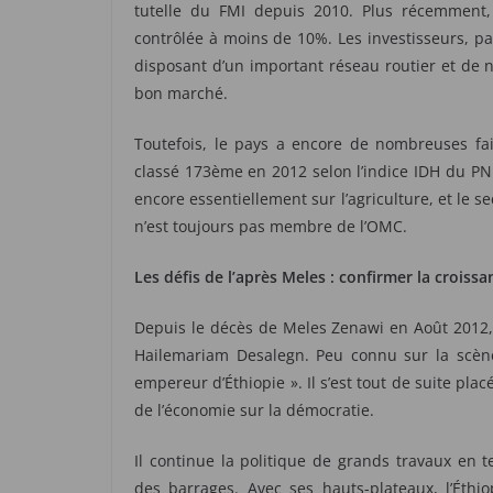
tutelle du FMI depuis 2010. Plus récemment, 
contrôlée à moins de 10%. Les investisseurs, par
disposant d’un important réseau routier et de 
bon marché.
Toutefois, le pays a encore de nombreuses fai
classé 173ème en 2012 selon l’indice IDH du PNU
encore essentiellement sur l’agriculture, et le s
n’est toujours pas membre de l’OMC.
Les défis de l’après Meles : confirmer la croi
Depuis le décès de Meles Zenawi en Août 2012, c
Hailemariam Desalegn. Peu connu sur la scène n
empereur d’Éthiopie ». Il s’est tout de suite pl
de l’économie sur la démocratie.
Il continue la politique de grands travaux en 
des barrages. Avec ses hauts-plateaux, l’Éthi