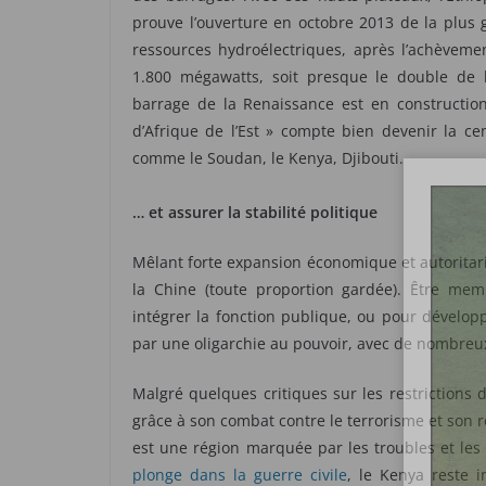
prouve l’ouverture en octobre 2013 de la plus
ressources hydroélectriques, après l’achèveme
1.800 mégawatts, soit presque le double de la
barrage de la Renaissance est en constructio
d’Afrique de l’Est » compte bien devenir la cen
comme le Soudan, le Kenya, Djibouti.
… et assurer la stabilité politique
Mêlant forte expansion économique et autoritari
la Chine (toute proportion gardée). Être me
intégrer la fonction publique, ou pour dévelop
par une oligarchie au pouvoir, avec de nombreu
Malgré quelques critiques sur les restrictions d
grâce à son combat contre le terrorisme et son rô
est une région marquée par les troubles et les
plonge dans la guerre civile
, le Kenya reste i