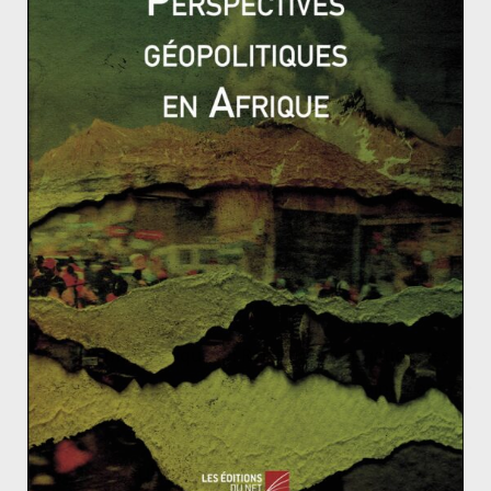
de non-contrôle aux frontières et d’instabilité des
régions frontalières. Aujourd’hui, particulièrement dans
la zone sahélienne, ces frontières quasi-inexistantes
sont transgressées par les réfugiés, le commerce
informel, les djihadistes, les conflits armés. L’urgence
semble pour les pays africains alors être, plutôt qu’un
débat sur l’origine et la légitimité de ces frontières,
d’exercer leurs fonctions régaliennes dans ces zones
frontalières instables et d’améliorer le vivre-ensemble
dans des États multi-ethniques.
Le réalisme classique en Relations Internationales
Europe : alors, que fait-on maintenant ?
Nigéria, Buhari aux commandes