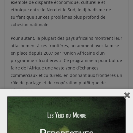
exemple de disparité économique, culturelle et
ethnique entre le Nord et le Sud, le djihadisme ne
surfant que sur ces problèmes plus profond de
cohésion nationale.
Pour autant, la plupart des pays africains montrent leur
attachement à ces frontières, notamment avec la mise
en place depuis 2007 par l’Union Africaine d’un
programme « frontières ». Ce programme a pour but de
faire de l’Afrique une vaste zone d’échanges
commerciaux et culturels, en donnant aux frontières un
rôle de partage et de coopération plutôt que de
séparation.
Mais paradoxalement, pour bien intégrer, il faut
commencer par bien séparer les États. Or la plupart
des frontières sont mal bornées et mal gardées en
Afrique. Cette absence de démarcation est synonyme