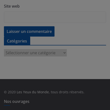
Site web
Catégories
C
a
t
é
g
o
r
© 2020
Les Yeux du Monde
, tous droits réservés.
i
e
Nos ouvrages
s