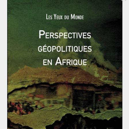
soit le vainqueur des prochaines législatives. La Russie
saluera probablement l’effort fait pour sortir son
partenaire stratégique en Syrie de l’isolation. Le seul
bémol risque d’être les puissances amies de la France
dans le Golfe, notamment les Émirats Arabes Unis,
hostiles à l’Iran. Mais c’est aussi une bonne raison de
faire preuve de cette force : avoir une relation aussi
bonne avec les Émirats et l’Iran peut être le premier
pas pour des tensions apaisées dans le Golfe, et vers
une résolution du conflit au Yémen.
Emmanuel Macron et Vladimir Poutine, est-ce que ça
peut fonctionner ?
L’Islam politique et l’Occident (1/3) : naissance d’un
mouvement dans le tourbillon politique du XXème