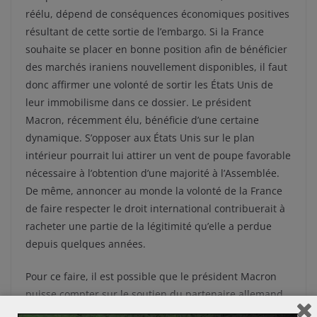
réélu, dépend de conséquences économiques positives
résultant de cette sortie de l’embargo. Si la France
souhaite se placer en bonne position afin de bénéficier
des marchés iraniens nouvellement disponibles, il faut
donc affirmer une volonté de sortir les États Unis de
leur immobilisme dans ce dossier. Le président
Macron, récemment élu, bénéficie d’une certaine
dynamique. S’opposer aux États Unis sur le plan
intérieur pourrait lui attirer un vent de poupe favorable
nécessaire à l’obtention d’une majorité à l’Assemblée.
De même, annoncer au monde la volonté de la France
de faire respecter le droit international contribuerait à
racheter une partie de la légitimité qu’elle a perdue
depuis quelques années.
Pour ce faire, il est possible que le président Macron
puisse compter sur le soutien du partenaire allemand,
avec qui l’entente ne peut que s’améliorer, quel que