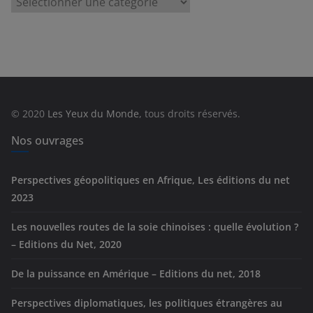
a
t
é
g
o
r
© 2020
Les Yeux du Monde
, tous droits réservés.
i
e
Nos ouvrages
s
Perspectives géopolitiques en Afrique, Les éditions du net
2023
Les nouvelles routes de la soie chinoises : quelle évolution ?
– Editions du Net, 2020
De la puissance en Amérique – Editions du net, 2018
Perspectives diplomatiques, les politiques étrangères au