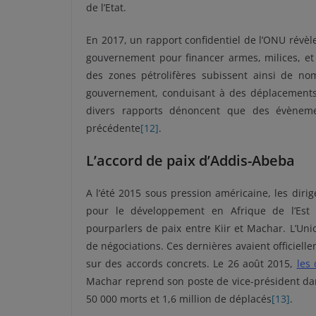
de l’Etat.
En 2017, un rapport confidentiel de l’ONU révè
gouvernement pour financer armes, milices, et 
des zones pétrolifères subissent ainsi de no
gouvernement, conduisant à des déplacements 
divers rapports dénoncent que des évènemen
précédente
[12]
.
L’accord de paix d’Addis-Abeba
A l’été 2015 sous pression américaine, les dir
pour le développement en Afrique de l’Est 
pourparlers de paix entre Kiir et Machar. L’Un
de négociations. Ces dernières avaient officie
sur des accords concrets. Le 26 août 2015,
les
Machar reprend son poste de vice-président dans
50 000 morts et 1,6 million de déplacés
[13]
.