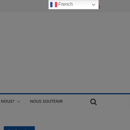
French
 NOUS?
NOUS SOUTENIR