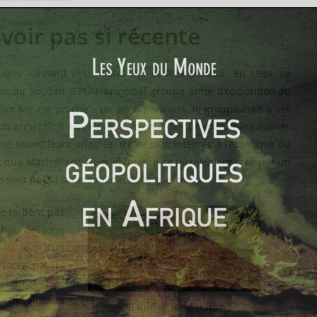
voir pas si récente
sions naissent entre Salva Kiir et Riek Machar. En 1984, ce
les du Soudan (SPLA), principal groupe armé d’opposition au
lva Kiir est proche – un an auparavant, le groupe était à ses
non armé
[2]
. Il exprimait la volonté des peuples marginalisés
 soient leurs origines, d’être plus intégrés à l’économie du
it que Machar soit Nuer et intègre ce mouvement créé par un
e sont pas la source même de la guerre.
e tardent pas
ship de John
 au sein d’un
lacer par R.
on en 1991, le
 De violents
S. Kiir et R. Machar