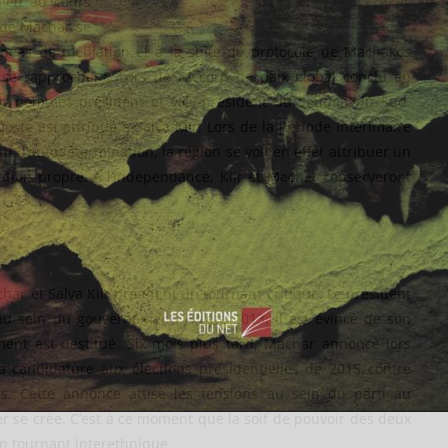
lieu au cours
 de Machar se
nnées de médiation et à la suite du protocole de Machakos
 se rapprochent. Lors de l’accord de paix global conclu en
nt nommés président et vice-président du Soudan du Sud.
poste est attribué à Salva Kiir. Lors de la période intérimaire
d’autodétermination, la région se voit en effet attribuer un
tion propre. A l’indépendance, Kiir et Machar conserveront
char et Salva Kiir prennent un tournant critique. Le président
au sein du gouvernement. A l’été 2013, il est évincé de son
ment est destitué. Six mois plus tard, Machar annonce lors
a candidature aux élections présidentielles de 2015 contre
les. Cette annonce attise les tensions au sein du parti au
er se crée. C’est à ce moment que la soif de pouvoir des deux
 tournant interethnique.