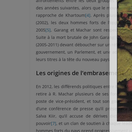
affrontements entre les deux groupes auront 
des années suivantes, alors que le mouvement
rapproche de Khartoum
[4]
. Après plusieurs a
(2002), les deux hommes forts de l’opposition
2005
[5]
, Garang et Machar sont respectiveme
Suite à la mort brutale de John Garang
[6]
, son 
(2005-2011) devant déboucher sur un référendum 
gouvernement, un Parlement, et une administra
leurs titres à la tête du nouveau pays.
Les origines de l’embrasement
En 2012, les différends politiques entre Riek Ma
retire à R. Machar plusieurs de ses fonctions 
poste de vice-président, et tout son gouverne
d’une conférence de presse qu’il présentera s
Salva Kiir, qu’il accuse de dérives dictatoria
pouvoir
[7]
, et un clan de soutien à chaque lead
hommes forts du pays prend progressivement un