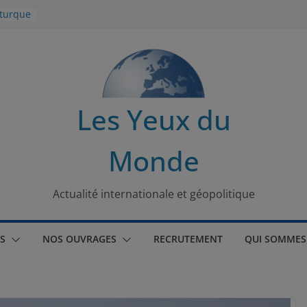
 turque
t
lit
s de la
Les Yeux du
seaux
Monde
tional
Actualité internationale et géopolitique
S
NOS OUVRAGES
RECRUTEMENT
QUI SOMMES