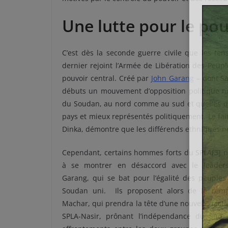
Une lutte pour le pou
C’est dès la seconde guerre civile que les ten
dernier rejoint l’Armée de Libération des Peup
pouvoir central. Créé par
John Garang
– dont Sa
débuts un mouvement d’opposition politique 
du Soudan, au nord comme au sud et quelles que
pays et mieux représentés politiquement. Le fa
Dinka, démontre que les différends ethniques n
Cependant, certains hommes forts du SPLA
[3]
n
à se montrer en désaccord avec le leader
Garang, qui se bat pour l’égalité des peuples
Soudan uni. Ils proposent alors de le remp
Machar, qui prendra la tête d’une nouvelle facti
SPLA-Nasir, prônant l’indépendance du Sud.