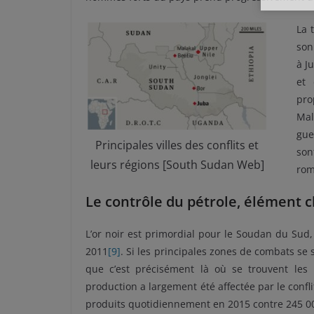
La 
son
à J
et 
pro
Mal
gue
Principales villes des conflits et
son
leurs régions [South Sudan Web]
ro
Le contrôle du pétrole, élément cl
L’or noir est primordial pour le Soudan du Sud
2011
[9]
. Si les principales zones de combats se s
que c’est précisément là où se trouvent les 
production a largement été affectée par le confli
produits quotidiennement en 2015 contre 245 0