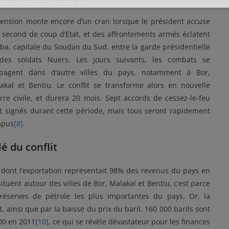
tension monte encore d’un cran lorsque le président accuse
 second de coup d’Etat, et des affrontements armés éclatent
uba, capitale du Soudan du Sud, entre la garde présidentielle
des soldats Nuers. Les jours suivants, les combats se
pagent dans d’autre villes du pays, notamment à Bor,
akal et Bentiu. Le conflit se transforme alors en nouvelle
rre civile, et durera 20 mois. Sept accords de cessez-le-feu
t signés durant cette période, mais tous seront rapidement
mpus
[8]
.
é du conflit
, dont l’exportation représentait 98% des revenus du pays en
ituent autour des villes de Bor, Malakal et Bentiu, c’est parce
réserves de pétrole les plus importantes du pays. Or, la
t, ainsi que par la baisse du prix du baril. 160 000 barils sont
00 en 2011
[10]
, ce qui se révèle dévastateur pour les finances