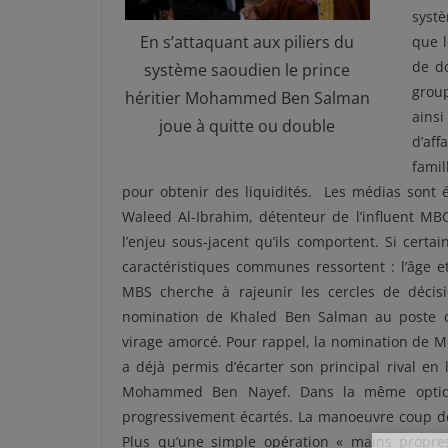
systè
En s’attaquant aux piliers du
que l
de d
système saoudien le prince
grou
héritier Mohammed Ben Salman
ains
joue à quitte ou double
d’af
famil
pour obtenir des liquidités. Les médias sont 
Waleed Al-Ibrahim, détenteur de l’influent MBC
l’enjeu sous-jacent qu’ils comportent. Si cert
caractéristiques communes ressortent : l’âge e
MBS cherche à rajeunir les cercles de décisi
nomination de Khaled Ben Salman au poste c
virage amorcé. Pour rappel, la nomination de M
a déjà permis d’écarter son principal rival en
Mohammed Ben Nayef. Dans la même optique
progressivement écartés. La manoeuvre coup de 
Plus qu’une simple opération « mains propre