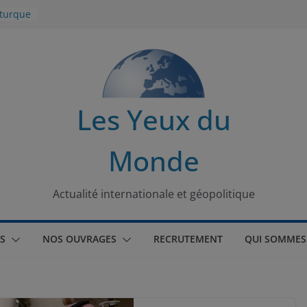
 turque
t
lit
s de la
Les Yeux du
seaux
Monde
tional
Actualité internationale et géopolitique
S
NOS OUVRAGES
RECRUTEMENT
QUI SOMMES