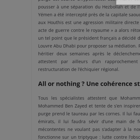
pousser à une séparation du Hezbollah et de l’
Yémen a été intercepté près de la capitale sao
aux Houthis est une agression militaire direct
acte de guerre contre le royaume
»
a alors rét
un tel point que le président français a décidé 
Louvre Abu Dhabi pour proposer sa médiation
héritier deux semaines après le déclencheme
attestent par ailleurs d’un rapprochement
restructuration de l’échiquier régional.
All or nothing ? Une cohérence s
Tous les spécialistes attestent que Moham
Mohammed Ben Zayed et tente de s’en inspirer p
purge prend le taureau par les cornes. Il lui fa
émirats, il lui faudra sévir d’une main de fe
mécontentes ne voulant pas s’adapter à la nou
fonctionne sur un triptyque : lutte contre l’o