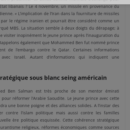
Etat libanais ? Le 4 novembre, un missile en provenance du
udienne.
«
L’implication de l’Iran dans la fourniture de missiles
e par le régime iranien et pourrait être considéré comme un
orqué MBS. La situation semble à deux doigts du dérapage; à
de visiter inopinément le jeune prince après l’inauguration du
. Rappelons également que Mohammed Ben fut nommé prince
nt de l’embargo contre le Qatar. Certaines informations
 avec Israël. Autant d’informations qui indiquent une
tratégique sous blanc seing américain
med Ben Salman est très proche de son mentor émirati
our réformer l’Arabie Saoudite. Le jeune prince avec cette
udra une bonne poigne et des alliances solides. A l’instar des
r contre l’islam politique mais aussi contre les familles
velle ère politique esquissée. Cette cohérence stratégique
bscurantisme religieux, réformes économiques comme sources