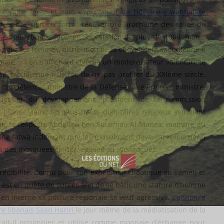
 comme foyer et pays exportateur de l’idéologie wahhabite
oyer des signaux forts : réouverture prochaine des salles de
sas touristiques facilités, arrestation de plus de 1000 imams
 pour les femmes, attribution de la citoyenneté saoudienne à
ale … ! En s’affichant comme un modernisateur volontariste
se saoudienne frustrée de ne pas profiter du XXIème siècle.
e compétences (ministre de la Défense, vice Premier ministre,
ques et du développement, président de la commission
s pions. Même les plus hauts dignitaires religieux semblent
ple, le respecté Abdullah ben Sulaiman Al-Manea, membre du
 une fatwa indiquant que les musulmans devaient retourner à
s des mosquées chiites, églises ou synagogues.
 crédibilité. Connu pour son expédition chaotique au Yémen et
st en quête de succès afin de se bâtir une stature d’homme
 en interne sa posture régionale se veut agressive.
L’annonce
e libanais Saad Hariri
le jour même de la médiatisation de la
rait-il prisonnier et utilisé comme monnaie d’échange pour