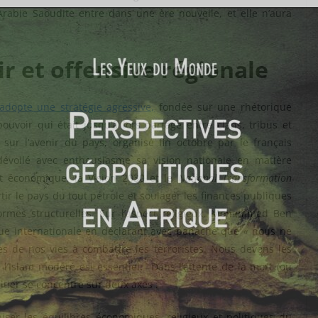
rabie Saoudite entre dans une ère nouvelle, et elle n’aura
ir et offensive régionale
adopte une
stratégie agressive,
fondée sur une rhétorique
ouvoir qui était jusqu’à lors partagé entre clans, tribus et
ur l’avenir du pays, organisé fin octobre par le français
 dévoilé avec enthousiasme sa vision nationale en matière
ct économique, la Vision 2030 et le
National Transformation
tir le pays du tout pétrole et soulager les finances publiques
ormes structurelles. Sur l’aspect religieux, Mohammed Ben
que internationale en déclarant avec panache que
«
nous ne
 de nos vies à combattre les terroristes. Nous devons les
 l’Islam modéré est essentiel. Dans l’attente de la mort (ou
itier se concentre sur deux axes :
iser les équilibres économiques, religieux et politiques du