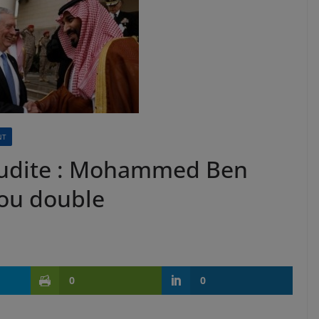
NT
oudite : Mohammed Ben
 ou double
0
0