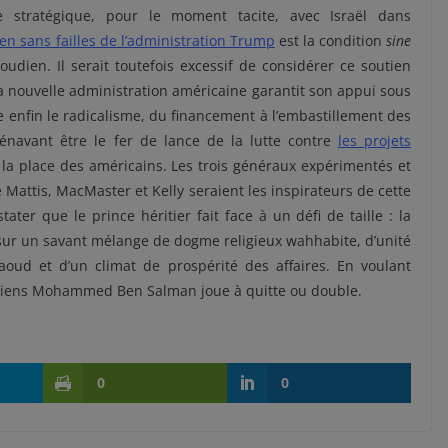
ce stratégique, pour le moment tacite, avec Israël dans
en sans failles de l’administratio
n Trump
est la condition
sine
oudien. Il serait toutefois excessif de considérer ce soutien
a nouvelle administration américaine garantit son appui sous
e enfin le radicalisme, du financement à l’embastillement des
énavant être le fer de lance de la lutte contre
les projets
la place des américains. Les trois généraux expérimentés et
 Mattis, MacMaster et Kelly seraient les inspirateurs de cette
ater que le prince héritier fait face à un défi de taille : la
 sur un savant mélange de dogme religieux wahhabite, d’unité
aoud et d’un climat de prospérité des affaires. En voulant
oudiens Mohammed Ben Salman joue à quitte ou double.
0
0