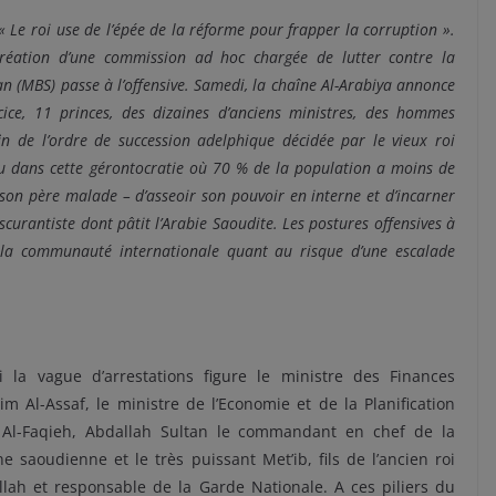
« Le roi use de l’épée de la réforme pour frapper la corruption »
.
création d’une commission
ad hoc
chargée de lutter contre la
 (MBS) passe à l’offensive. Samedi, la chaîne Al-Arabiya annonce
cice, 11 princes, des dizaines d’anciens ministres, des hommes
fin de l’ordre de succession adelphique décidée par le vieux roi
u dans cette gérontocratie où 70 % de la population a moins de
 son père malade – d’asseoir son pouvoir en interne et d’incarner
urantiste dont pâtit l’Arabie Saoudite. Les postures offensives à
is la communauté internationale quant au risque d’une escalade
i la vague d’arrestations figure le ministre des Finances
im Al-Assaf, le ministre de l’Economie et de la Planification
 Al-Faqieh, Abdallah Sultan le commandant en chef de la
e saoudienne et le très puissant Met’ib, fils de l’ancien roi
lah et responsable de la Garde Nationale. A ces piliers du