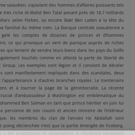
me saoudien, s’ajoutent des hommes d’affaires puissants tels
e très riche Al-Walid Ben Talal pesant près de 18,7 milliards
ollars selon Forbes, ou encore Bakr Ben Laden à la tête du
pe familial du même nom. La Banque centrale saoudienne a
i gelé les comptes de dizaines de princes et d’hommes
faire, ce qui provoque un vent de panique auprès de riches
les qui tentent de vendre leurs biens dans les pays du Golfe
également touchés comme en atteste la perte de liberté de
 Group. Les exemples sont légion et il convient de déceler
ains sont manifestement impliqués dans des scandales, deux
t l’appartenance à d’autres branches royales. Le trentenaire
ons et à tourner la page de la gérontocratie. La récente
rucial d’ambassadeur à Washington est emblématique du
ohammed Ben Salman en tant que prince héritier en juin lui
 la personne de son cousin et ancien ministre de l’Intérieur
, les membres du clan de l’ancien roi Abdallah sont
poing déclenchée n’est que la partie émergée de l’iceberg.
s
»
les arrestations et assignations à résidence résonnent