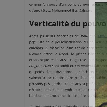
comme l’annonce d’un point de non retour : l’A
qu’une tête … Mohammed Ben Salman.
Verticalité du pouvo
Après plusieurs décennies de
statu quo
,
MBS 
populiste et la personnalisation du pouvoir ; p
oulémas. A l’occasion d’un forum économique s
Richard Attias, à Riyad, le prince héritier a
économique mais aussi religieuse. Sur l’aspe
Program 2020
sont ambitieux et veulent faire sor
du poids des subventions par le biais de réf
Salman surprend positivement l’opinion publi
pouvons pas perdre trente ans supplémentaires
détruire sans plus attendre
»
et qu’un retour à
l’abdication) prochaine de son père le prince hér
1) Une “perestroïka orientale” qui veut modern