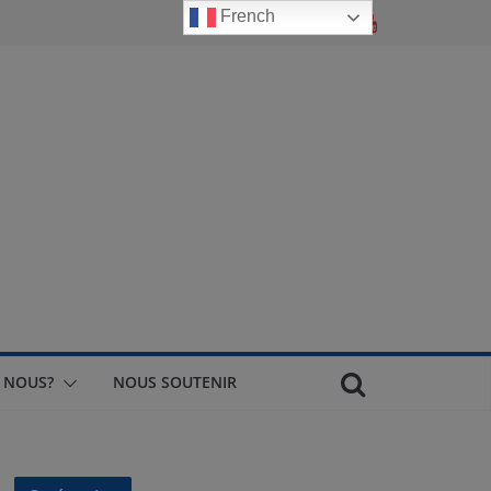
French
 NOUS?
NOUS SOUTENIR