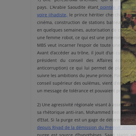
pays. L’Arabie Saoudite étant
pointée du doigt
voire jihadiste,
le prince héritier cherche à env
cinéma, construction de stations balnéaires, vi
en quelques semaines, autorisation de conduire
une femme robot, ce qui est une première mondi
MBS veut incarner l’espoir de toute une jeunes
Avant d’accéder au trône, il jouit d’un cumul d
président du conseil des Affaires économi
anticorruption) ce qui lui permet de placer se
suivre les ambitions du jeune prince. Par exem
conseil supérieur des oulémas, vient d’émettre
un message de tolérance et pouvaient prier dan
2) Une agressivité régionale visant à asseoir sa
sa rhétorique anti-iran, Mohammed Ben Salman e
d’Etat. Si la purge est un gage de détermination
depuis Riyad de la démis
sion du Premier ministr
purge est source d’hypothèses. Saad Hariri se