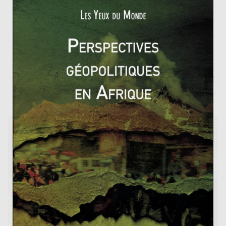
premiers mois d’Enrique Peña Nieto, mais ils ont peut-
être sous-estimé l’ampleur du mouvement dont le pays
a besoin.
L’Europe et sa recherche d’une monnaie unique (2/2)
La déflation japonaise