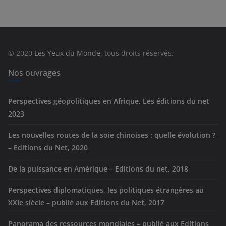
é
g
o
r
© 2020
Les Yeux du Monde
, tous droits réservés.
i
e
Nos ouvrages
s
Perspectives géopolitiques en Afrique, Les éditions du net
2023
Les nouvelles routes de la soie chinoises : quelle évolution ?
– Editions du Net, 2020
De la puissance en Amérique – Editions du net, 2018
Perspectives diplomatiques, les politiques étrangères au
XXIe siècle – publié aux Editions du Net, 2017
Panorama des ressources mondiales – publié aux Editions