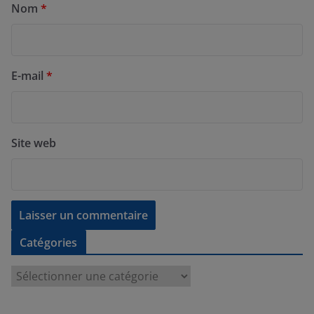
Nom
*
E-mail
*
Site web
Catégories
C
a
t