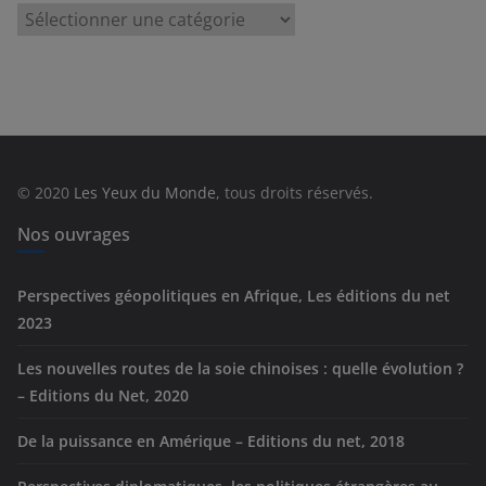
C
a
t
é
g
o
r
© 2020
Les Yeux du Monde
, tous droits réservés.
i
e
Nos ouvrages
s
Perspectives géopolitiques en Afrique, Les éditions du net
2023
Les nouvelles routes de la soie chinoises : quelle évolution ?
– Editions du Net, 2020
De la puissance en Amérique – Editions du net, 2018