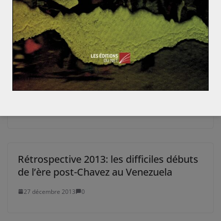
Le Nigéria, géant africain aux pieds d’argile
La « supercommission » américaine sur
la dette échoue : quelles conséquences
pour les Etats-Unis et le reste du monde
?
24 novembre 2011
2
Rétrospective 2013: les difficiles débuts
de l’ère post-Chavez au Venezuela
27 décembre 2013
0