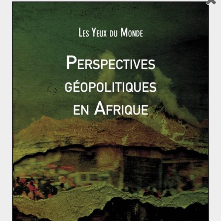
d’eau douce en rentrant dans leurs pays d’origine où
l’eau est une denrée rare.
Dans le but d’assurer une meilleure gestion du fleuve,
huit pays du bassin amazonien ont signé le Traité de
coopération amazonienne (ACT) en 1978, puis se sont
entendus pour la création de l’Organisation du traité de
coopération amazonienne en 1998. Cette dernière a
pour mission d’appliquer les objectifs du traité :
protection de l’environnement, utilisation rationnelle
des ressources, liberté de navigation…
Malheureusement, cette gestion durable primordiale
se heurte parfois aux intérêts divergents des Etats
membres de l’organisation.
Israël : Netanyahou est-il prêt à tout pour gagner ?