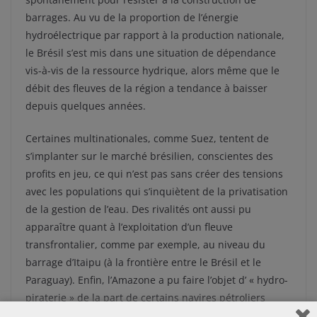
barrages. Au vu de la proportion de l’énergie
hydroélectrique par rapport à la production nationale,
le Brésil s’est mis dans une situation de dépendance
vis-à-vis de la ressource hydrique, alors même que le
débit des fleuves de la région a tendance à baisser
depuis quelques années.
Certaines multinationales, comme Suez, tentent de
s’implanter sur le marché brésilien, conscientes des
profits en jeu, ce qui n’est pas sans créer des tensions
avec les populations qui s’inquiètent de la privatisation
de la gestion de l’eau. Des rivalités ont aussi pu
apparaître quant à l’exploitation d’un fleuve
transfrontalier, comme par exemple, au niveau du
barrage d’Itaipu (à la frontière entre le Brésil et le
Paraguay). Enfin, l’Amazone a pu faire l’objet d’ « hydro-
piraterie » de la part de certains navires pétroliers
moyen-orientaux : ceux-ci remplissent leurs réservoirs