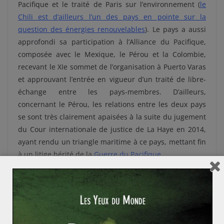
Pacifique et le traité de Paris sur l’environnement (
le
Chili est d’ailleurs l’un des pays en pointe sur la
question des énergies renouvelables
). Le pays a aussi
approfondi sa participation à l’Alliance du Pacifique,
composée avec le Mexique, le Pérou et la Colombie,
recevant le XIe sommet de l’organisation à Puerto Varas
et approuvant l’entrée en vigueur d’un traité de libre-
échange entre les pays-membres. D’ailleurs,
concernant le Pérou, les relations entre les deux pays
se sont très clairement apaisées à la suite du jugement
du Cour internationale de justice de La Haye en 2014,
ayant rendu un triangle maritime à ce pays, mettant fin
à un litige hérité de la
Guerre du Pacifique
.
Si Michelle Bachelet s’est évertuée à entretenir des
bonnes relations avec le Pérou, celles avec la Bolivie
n’ont fait qu’empirer au cours de son second mandat.
En effet, lors de son premier gouvernement, de grands