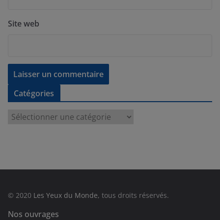
Site web
Catégories
C
a
t
é
g
o
r
© 2020
Les Yeux du Monde
, tous droits réservés.
i
e
Nos ouvrages