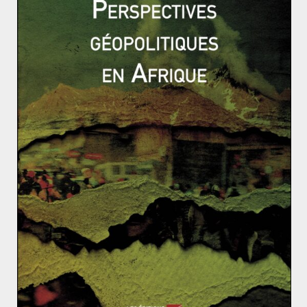
espoirs de réconciliation entre les deux pays – dont les
relations diplomatiques sont interrompues depuis 1978
– sont nées avec « l’agenda des 13 points » concernant
entre autres choses la question de l’accès à l’océan
Pacifique, perdu par la Bolivie au cours de la même
guerre du Pacifique. Fautes d’avancées,
cette dernière a
saisi la Cour internationale de justice de La Haye
, et les
provocations d’Evo Morales ont envenimé le débat,
culminant avec une crise début 2017 lors de
l’arrestation de fonctionnaires boliviens ayant pénétré
illégalement au Chili. Celui-ci a à son tour saisi la Cour
pour une autre question, concernant l’usage de la
rivière Silala à la frontière des deux pays. Il est peu
probable que des changements fondamentaux aient
lieu après les élections de décembre, puisqu’il existe
un relatif consensus droite-gauche au Chili autour de la
question maritime bolivienne.