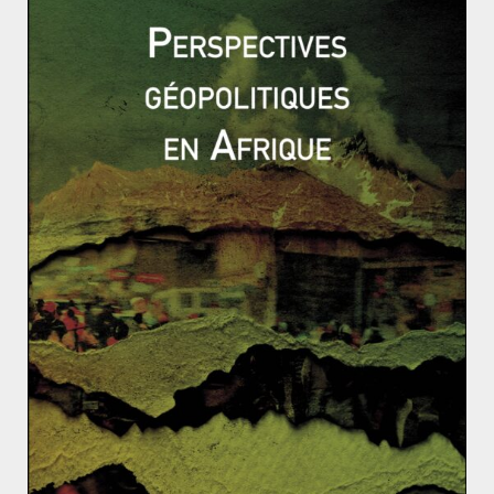
remporté l’investiture puis l’élection de 2008, réalisant
ensuite deux mandats, l’on aurait pu avoir 28 ans de vie
politique, entre 1991 et 2017 au cours de laquelle deux
familles se seraient partagées la présidence ! Voire 32
ou 36 si Jeb Bush réalisait ensuite un ou deux mandats
!
Ces véritables dynasties, bien en place et
redoutablement efficaces, ont de quoi surprendre et
même parfois choquer. Elles sont inimaginables dans
la succession au pouvoir dans les démocraties
européennes. Un tel phénomène est d’autant plus
surprenant et paradoxal pour l’observateur européen
qu’il apparaît presqu’impossible d’en remettre en cause
les fondements démocratiques.
Qu’est-ce que la CEDH ?