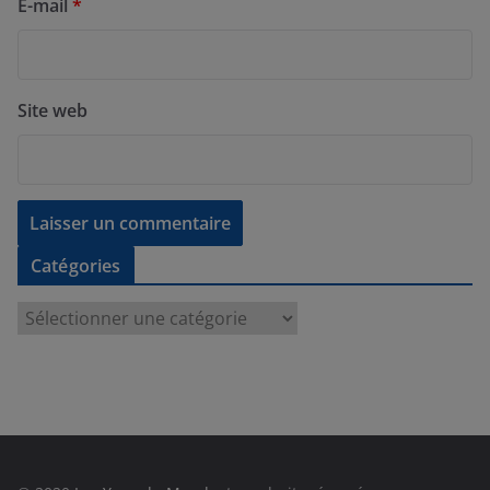
E-mail
*
Site web
Catégories
C
a
t
é
g
o
r