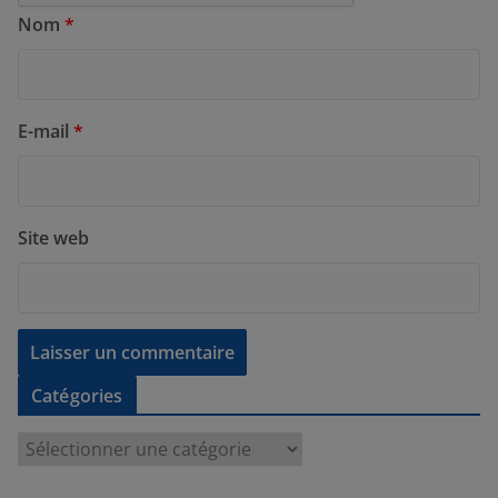
Nom
*
E-mail
*
Site web
Catégories
C
a