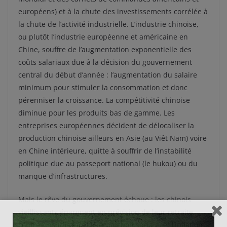
européens) et à la chute des investissements corrélée à
la chute de l’activité industrielle. L’industrie chinoise,
ou plutôt l’industrie européenne et américaine en
Chine, souffre de l’augmentation exponentielle des
coûts salariaux due à la décision du gouvernement
central du début d’année : l’augmentation du salaire
minimum pour stimuler la consommation et donc
pérenniser la croissance. La compétitivité chinoise
diminue pour les produits bas de gamme. Les
entreprises européennes décident de délocaliser la
production chinoise ailleurs en Asie (au Viêt Nam) voire
en Chine intérieure, quitte à souffrir de l’instabilité
politique due au passeport national (le hukou) ou du
manque d’infrastructures.
Mais le rêve du gouvernement échoue : les chinois
vieillissants épargnent en prévision de leur retraite,
contre l’insuffisance de protection sociale, et l’inflation