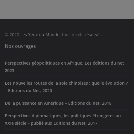
t
é
g
o
r
© 2020
Les Yeux du Monde
, tous droits réservés.
i
e
Nos ouvrages
s
Perspectives géopolitiques en Afrique, Les éditions du net
2023
Les nouvelles routes de la soie chinoises : quelle évolution ?
– Editions du Net, 2020
De la puissance en Amérique – Editions du net, 2018
Perspectives diplomatiques, les politiques étrangères au
XXIe siècle – publié aux Editions du Net, 2017