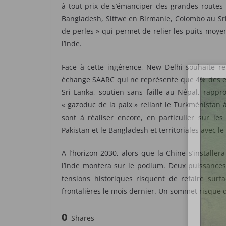
à tout prix de s’émanciper des grandes routes
Bangladesh, Sittwe en Birmanie, Colombo au Sri
de perles » qui permet de relier les puits moye
l’Inde.
Face à cette ingérence, New Delhi souhaite rel
échange SAARC qui ne représente que 4% des exp
Sri Lanka, soutien sans faille au Népal, rappr
« gazoduc de la paix » reliant le Turkménistan à 
sont à réaliser encore, en particulier sur le
Pakistan et le Bangladesh et territoriales avec l
A l’horizon 2030, alors que la Chine s’install
l’Inde montera sur le podium. Deux puissance
tensions historiques risquent de refaire sur
frontalières le mois dernier. Un sommet risque de
0
Shares