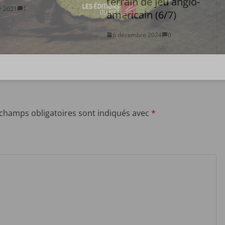
terrain de jeu anglo-
er 2021
1
américain (6/7)
6 décembre 2024
0
 champs obligatoires sont indiqués avec
*