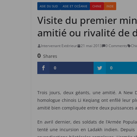
ASIE DU SUD
ASIE ET OCÉANIE
CHINE
INDE
Visite du premier mini
amitié ou rivalité de
Intervenant Extérieur
21 mai 2013
0 Comments
Chi
0
Shares
0
0
Trois jours, deux géants, une amitié. A New
homologue chinois Li Keqiang ont enfilé leur p
amitié bien compliquée entre deux puissances a
En avril dernier, des soldats de l’Armée Populai
tenté une incursion en Ladakh indien. Depuis la