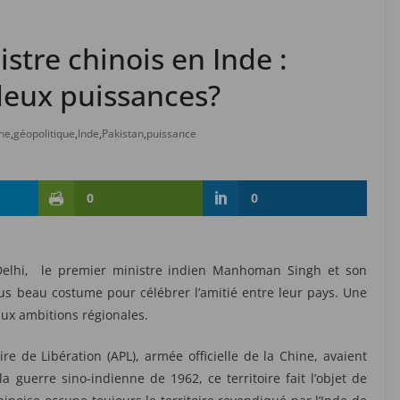
stre chinois en Inde :
 deux puissances?
ne
,
géopolitique
,
Inde
,
Pakistan
,
puissance
0
0
 Delhi, le premier ministre indien Manhoman Singh et son
lus beau costume pour célébrer l’amitié entre leur pays. Une
ux ambitions régionales.
re de Libération (APL), armée officielle de la Chine, avaient
 guerre sino-indienne de 1962, ce territoire fait l’objet de