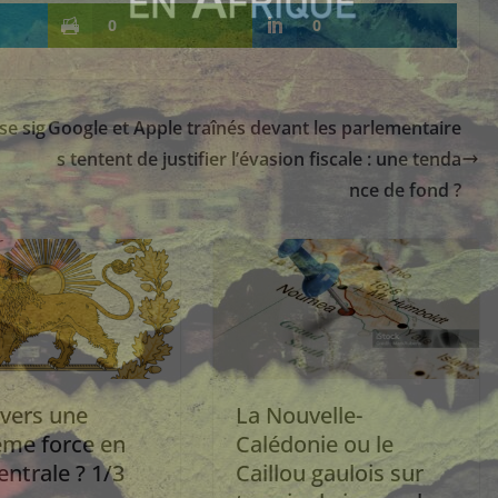
0
0
se sig
Google et Apple traînés devant les parlementaire
s tentent de justifier l’évasion fiscale : une tenda
nce de fond ?
 vers une
La Nouvelle-
ème force en
Calédonie ou le
entrale ? 1/3
Caillou gaulois sur