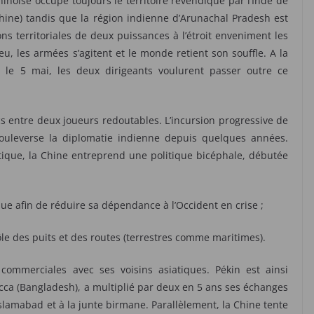
inoise occupe toujours le territoire revendiqué par l’Inde de
Chine) tandis que la région indienne d’Arunachal Pradesh est
s territoriales de deux puissances à l’étroit enveniment les
u, les armées s’agitent et le monde retient son souffle. A la
 le 5 mai, les deux dirigeants voulurent passer outre ce
cs entre deux joueurs redoutables. L’incursion progressive de
bouleverse la diplomatie indienne depuis quelques années.
ique, la Chine entreprend une politique bicéphale, débutée
ue afin de réduire sa dépendance à l’Occident en crise ;
 des puits et des routes (terrestres comme maritimes).
commerciales avec ses voisins asiatiques. Pékin est ainsi
ca (Bangladesh), a multiplié par deux en 5 ans ses échanges
slamabad et à la junte birmane. Parallèlement, la Chine tente