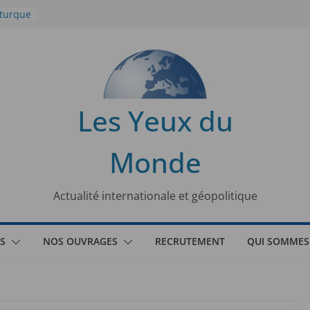
 turque
t
lit
s de la
Les Yeux du
seaux
Monde
tional
Actualité internationale et géopolitique
S
NOS OUVRAGES
RECRUTEMENT
QUI SOMMES