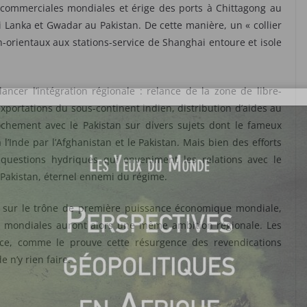
 commerciales mondiales et érige des ports à Chittagong au
 Lanka et Gwadar au Pakistan. De cette manière, un « collier
n-orientaux aux stations-service de Shanghai entoure et isole
ancer l’intégration régionale : relance de la zone de libre-
ortations du sous-continent indien, distribution d’aides au
ochement avec le Pakistan sur divers sujets dont le fameux
l’Inde par l’Afghanistan et le Pakistan. Mais bien des efforts
s questions hydriques qui enveniment les relations avec le
e Pakistan, éternel ennemi du régime.
era sur le trône de première puissance économique mondiale,
s mondiales auront alors une même ambition régionale. Les
face, comme le prouve cette résurgence des revendications
 n’y rien faire.