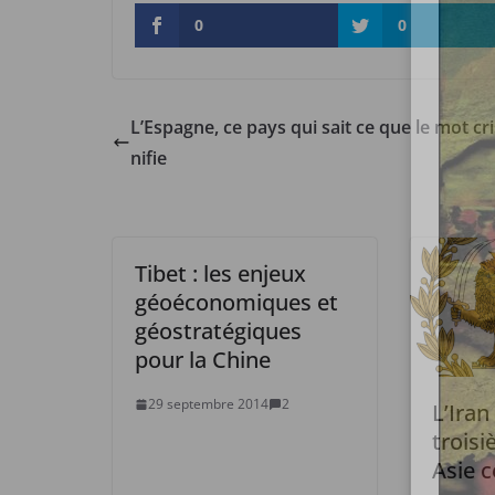
0
0
L’Espagne, ce pays qui sait ce que le mot cri
nifie
Tibet : les enjeux
géoéconomiques et
géostratégiques
pour la Chine
29 septembre 2014
2
L’Iran
troisi
Asie c