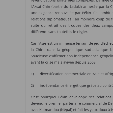
revendications bilatérales complexes. L’armée ch
l’Aksai Chin (partie du Ladakh annexée par la 
une exigence renouvelée par Pékin. Ces ambition
relations diplomatiques : au moindre coup de fe
suite du retrait des troupes des deux camps
différend, sans toutefois le régler.
Car l’Asie est un immense terrain de jeu d’éche
la Chine dans la géopolitique sud-asiatique 
Soucieuse d’affirmer son indépendance géopolit
avant la crise mais avivée depuis 2008:
1) diversification commerciale en Asie et Afriq
2) indépendance énergétique grâce au contrôle
C’est pourquoi Pékin développe ses relations 
devenu le premier partenaire commercial de Dac
avec Katmandou (Népal) et fait les yeux doux à I