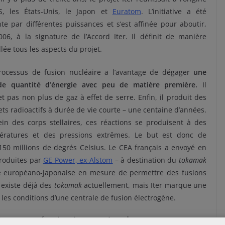
SS, les États-Unis, le Japon et
Euratom
. L’initiative a été
nte par différentes puissances et s’est affinée pour aboutir,
06, à la signature de l’Accord Iter. Il définit de manière
llée tous les aspects du projet.
rocessus de fusion nucléaire a l’avantage de dégager
une
de quantité d’énergie avec peu de matière première.
Il
t pas non plus de gaz à effet de serre. Enfin, il produit des
ts radioactifs à durée de vie courte – une centaine d’années.
in des corps stellaires, ces réactions se produisent à des
ératures et des pressions extrêmes. Le but est donc de
150 millions de degrés Celsius. Le CEA français a envoyé en
produites par
GE Power, ex-Alstom
– à destination du
tokamak
le européano-japonaise en mesure de permettre des fusions
l existe déjà des
tokamak
actuellement, mais Iter marque une
 les conditions d’une centrale de fusion électrogène.
d’une coopération internationale