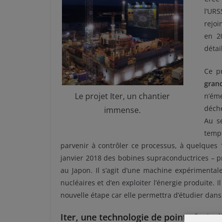
l’UR
rejoi
en 20
détai
Ce p
gran
Le projet Iter, un chantier
n’éme
déche
immense.
Au se
temp
parvenir à contrôler ce processus, à quelques 
janvier 2018 des bobines supraconductrices – 
au Japon. Il s’agit d’une machine expérimenta
nucléaires et d’en exploiter l’énergie produite. I
nouvelle étape car elle permettra d’étudier dans
Iter, une technologie de pointe fruit 