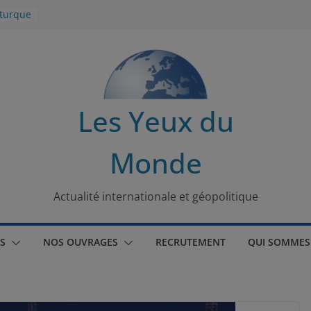
 turque
t
lit
s de la
Les Yeux du
seaux
Monde
tional
Actualité internationale et géopolitique
S
NOS OUVRAGES
RECRUTEMENT
QUI SOMMES