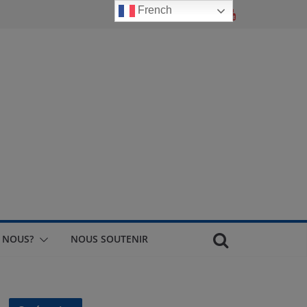
French
 NOUS?
NOUS SOUTENIR