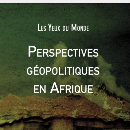
UE, Suisse, Chine, Japon, Corée du Sud, États-Unis, Russie et
 l’année charnière où débute l’assemblage des dix millions de
tation de la machine se fera sur le site Iter, en construction
nce. L’UE prend en charge la plus grande partie du coût de
hauteur de 45,6 % (source: Energy Information Administration).
de fusion avec une production d’énergie nette.
Elle générera
er. Ce
tokamak
Iter est ainsi conçu pour amplifier d’un facteur
hauffage.
ncrètement dans l’avenir énergétique mondial. L’UE ouvre une
de l’innovation
. De plus elle renforce également, à travers la
e Japon déjà ravivée via
la relance récente du JEFTA
. Dans un
ière possible, les enjeux d’avenir doivent être abordés de
loitée dans le domaine militaire, sert aussi à des initiatives
e optimisation de la mondialisation
ici, dans le cadre du