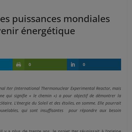
 les puissances mondiales
avenir énergétique
0
0
onal Iter (International Thermonuclear Experimental Reactor, mais
tine qui signifie « le chemin ») a pour objectif de démontrer la
léaire. L’énergie du Soleil et des étoiles, en somme. Elle pourrait
uvelables, qui sont insuffisantes pour répondre aux besoin
il y a plus de trente ans, le projet Iter réunissait à l’origine