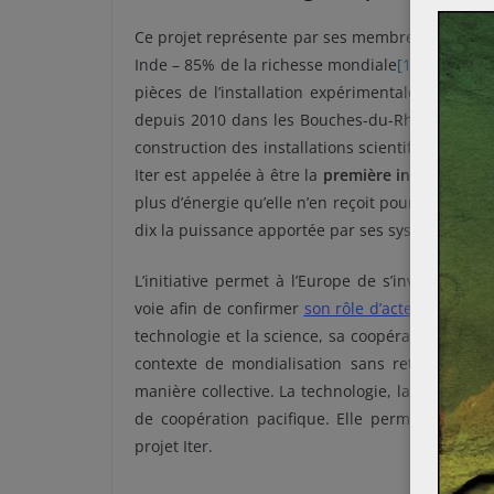
Ce projet représente par ses membres actuels – 
Inde – 85% de la richesse mondiale
[1]
. 2018 est
pièces de l’installation expérimentale. L’exploi
depuis 2010 dans les Bouches-du-Rhône, en Fra
construction des installations scientifiques, à 
Iter est appelée à être la
première installation 
plus d’énergie qu’elle n’en reçoit pour fonctionn
dix la puissance apportée par ses systèmes de c
L’initiative permet à l’Europe de s’investir co
voie afin de confirmer
son rôle d’acteur majeur 
technologie et la science, sa coopération avec l
contexte de mondialisation sans retour en arr
manière collective. La technologie, largement exp
de coopération pacifique. Elle permet donc
un
projet Iter.