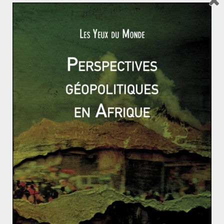
Il semble découler des derniers évènements que le
critère d’adhésion véritablement pris en compte par les
dirigeants européens est l’évolution de la relation
serbo-kosovare. En effet, le même schéma qu’en 2012
s’est répété au lendemain d’un
second accord avec le
Kosovo conclu le 19 avril 2013 concernant les minorités
serbes du Nord du pays
. Deux mois plus tard, le
Conseil Européen adoptait en effet (à l’unanimité
comme c’est la règle pour ces décisions) le second
palier de l’intégration : l’ouverture des négociations
d’adhésion. Aucune date n’a été fournie pour ces
négociations, ce qui témoigne d’un fond d’hésitation de
la part des Etats-membres.
Peut-on objectivement leur donner tort ? Alors même
que la Serbie semblait avoir enfin établi des relations
stables et relativement apaisées avec ses voisins, les
violents affrontements survenus à Belgrade le 15