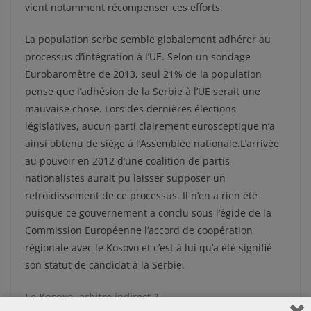
vient notamment récompenser ces efforts.
La population serbe semble globalement adhérer au
processus d’intégration à l’UE. Selon un sondage
Eurobaromètre de 2013, seul 21% de la population
pense que l’adhésion de la Serbie à l’UE serait une
mauvaise chose. Lors des dernières élections
législatives, aucun parti clairement eurosceptique n’a
ainsi obtenu de siège à l’Assemblée nationale.L’arrivée
au pouvoir en 2012 d’une coalition de partis
nationalistes aurait pu laisser supposer un
refroidissement de ce processus. Il n’en a rien été
puisque ce gouvernement a conclu sous l’égide de la
Commission Européenne l’accord de coopération
régionale avec le Kosovo et c’est à lui qu’a été signifié
son statut de candidat à la Serbie.
Le Kosovo, arbitre indirect ?