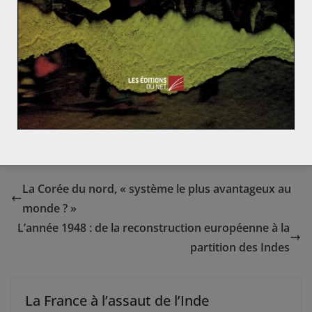
octobre dernier lors du match de football Serbie-
Albanie témoignent de la précarité de la situation.
L’élément déclencheur de l’émeute était un drapeau de
la « Grande Albanie »: l’incidence sur le Kosovo en est
directe. Les partisans de cette « Grande Albanie »
revendiquent la souveraineté sur le territoire kosovare,
ce que ne peuvent tolérer les serbes…
La Corée du nord, « système le plus avantageux au
monde ? »
L’année 1948 : de la reconstruction européenne à la
partition des Indes
La France à l’assaut de l’Inde