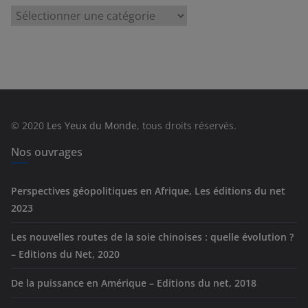
C
a
t
é
g
o
r
© 2020
Les Yeux du Monde
, tous droits réservés.
i
e
Nos ouvrages
s
Perspectives géopolitiques en Afrique, Les éditions du net
2023
Les nouvelles routes de la soie chinoises : quelle évolution ?
– Editions du Net, 2020
De la puissance en Amérique – Editions du net, 2018