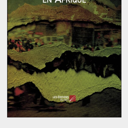
la capacité d’E.Macron à gérer sa posture
internationale, il se montre aujourd’hui impeccable
lorsqu’il s’agit de maîtriser les symboles. Car on connaît
l’importance que porte les Russes et V.Poutine à Pierre
le Grand, premier empereur de toutes les Russies et
grand amoureux de la culture européenne.
Rivalités dans la Caspienne : quelle souveraineté pou
r la région ?
Macron et l’aube iranienne du gaullo-miterrandisme