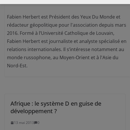
Fabien HERBERT
Fabien Herbert est Président des Yeux Du Monde et
rédacteur géopolitique pour l'association depuis mars
2016. Formé à l’Université Catholique de Louvain,
Fabien Herbert est journaliste et analyste spécialisé en
relations internationales. Il s’intéresse notamment au
monde russophone, au Moyen-Orient et à l'Asie du
Nord-Est.
Afrique : le système D en guise de
développement ?
13 mai 2013
0