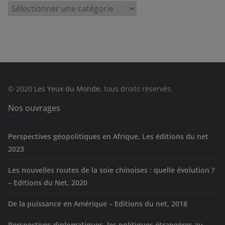
C
a
t
é
g
o
r
© 2020
Les Yeux du Monde
, tous droits réservés.
i
e
Nos ouvrages
s
Perspectives géopolitiques en Afrique, Les éditions du net
2023
Les nouvelles routes de la soie chinoises : quelle évolution ?
– Editions du Net, 2020
De la puissance en Amérique – Editions du net, 2018
Perspectives diplomatiques, les politiques étrangères au