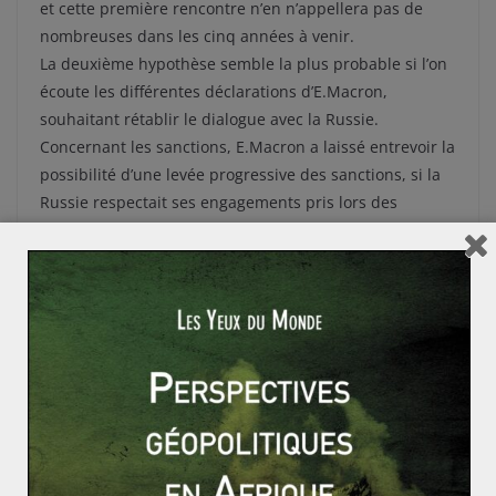
et cette première rencontre n’en n’appellera pas de
nombreuses dans les cinq années à venir.
La deuxième hypothèse semble la plus probable si l’on
écoute les différentes déclarations d’E.Macron,
souhaitant rétablir le dialogue avec la Russie.
Concernant les sanctions, E.Macron a laissé entrevoir la
possibilité d’une levée progressive des sanctions, si la
Russie respectait ses engagements pris lors des
accords de Minsk. Reste à savoir sur ce point, si de ce
fait le président français acceptera le situation de la
Crimée, rattachée à la Russie ou annexée par la Russie
(selon les paroisses) en 2014. Concernant la Syrie et
Assad, le point pourrait ne pas être évoqué et l’accent
serait alors mis sur la lutte contre le terrorisme.
Cependant, il ne faut pas s’attendre à un retour à des
relations « normales » dès ce lundi 29 mai. Le plus
compliqué reste à faire. Mais si l’on pouvait douter de