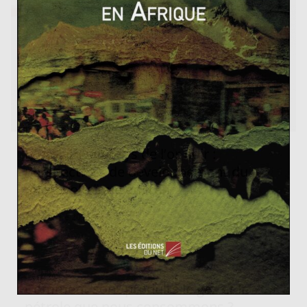
Le solaire au pays de l’or noir :
perspectives de développement du
photovoltaïque en Iran
7 octobre 2015
0
Comment sont produits le gaz et le
pétrole que nous consommons ?