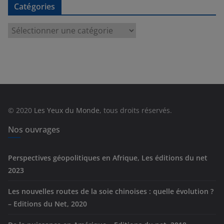
Catégories
C
a
t
é
g
o
r
© 2020
Les Yeux du Monde
, tous droits réservés.
i
e
Nos ouvrages
s
Perspectives géopolitiques en Afrique, Les éditions du net
2023
Les nouvelles routes de la soie chinoises : quelle évolution ?
– Editions du Net, 2020