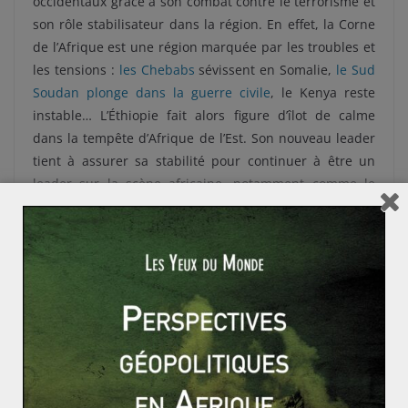
occidentaux grâce à son combat contre le terrorisme et
son rôle stabilisateur dans la région. En effet, la Corne
de l’Afrique est une région marquée par les troubles et
les tensions :
les Chebabs
sévissent en Somalie,
le Sud
Soudan plonge dans la guerre civile
, le Kenya reste
instable… L’Éthiopie fait alors figure d’îlot de calme
dans la tempête d’Afrique de l’Est. Son nouveau leader
tient à assurer sa stabilité pour continuer à être un
leader sur la scène africaine, notamment comme le
prouve son accession à la présidence de l’Union
Africaine en Janvier 2013 et sa
fermeté face à l’Égypte
concernant l’aménagement du Nil
.
Peut-on croire au modèle suédois ? (2/2)
Le Triangle de Weimar