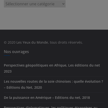
C
a
t
é
g
o
r
© 2020
Les Yeux du Monde
, tous droits réservés.
i
e
Nos ouvrages
s
Perspectives géopolitiques en Afrique, Les éditions du net
2023
Les nouvelles routes de la soie chinoises : quelle évolution ?
– Editions du Net, 2020
De la puissance en Amérique – Editions du net, 2018
Perspectives diplomatiques, les politiques étrangères au