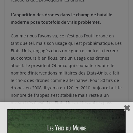
L’apparition des drones dans le champ de bataille
moderne pose toutefois de vrais problèmes.
Comme nous l’avons vu, ce n’est pas l’outil drone en
tant que tel, mais son usage qui est problématique. Les
Etats-Unis, engagés dans une guerre contre la terreur
aux contours bien flous, ont un usage des drones
abusif. Le président Obama, qui souhaite réduire le
nombre d’interventions militaires des Etats-Unis, a fait
le choix des drones comme alternative. Pour 30 tirs de
drones en 2008, il y’en a eu 120 en 2010. Aujourd’hui, le
nombre de frappes s’est stabilisé mais reste à un
niveau très élevé. Les Etats-Unis, et les autres pays
développant leurs équipements en drones, doivent
donc réussir à définir une doctrine précise et un cadre
légal rigoureux d’usage de ces armes.