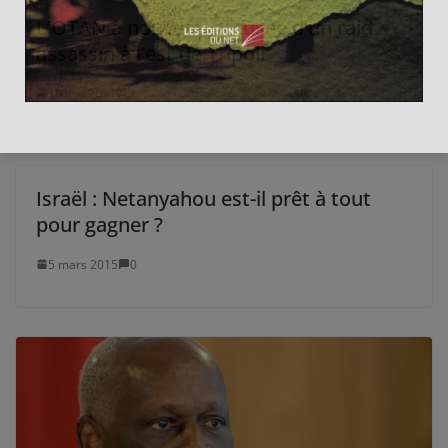
L’OTAN à nouveau accusée d’un raid
assassin à l’est de Tripoli
19 juin 2011
2
Israël : Netanyahou est-il prêt à tout
pour gagner ?
5 mars 2015
0