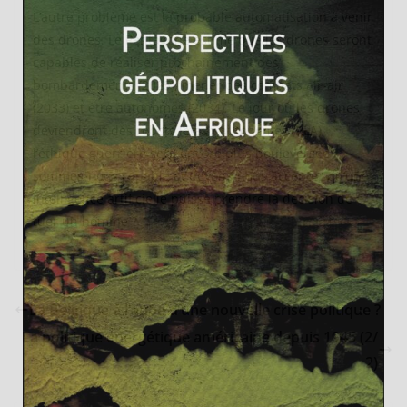
L’autre problème est la probable automatisation à venir
des drones. Le Pentagone estime que les drones seront
capables de réaliser prochainement des
bombardements (2025), mener des combats air-air
(2033) et être autonomes (2034). Le jour où les drones
deviendront des robots létaux autonomes (RLA),
l’éthique guerrière sera encore plus bouleversée :
sommes-nous capable et devons-nous accepter qu’une
intelligence artificielle puisse prendre la décision de
tuer un homme ?
La Belgique à l’aube d’une nouvelle crise politique ?
La politique énergétique américaine depuis 1945 (2/
2)