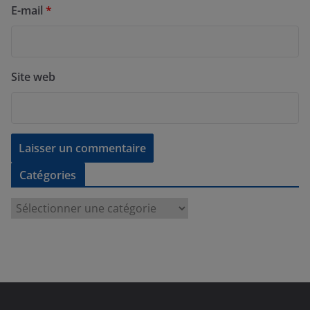
E-mail
*
Site web
Catégories
C
a
t
é
g
o
r