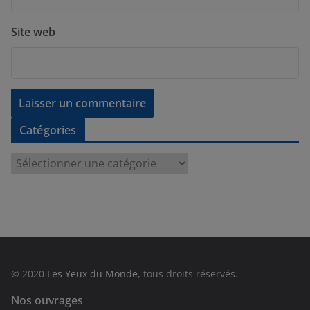
Site web
Catégories
C
a
t
é
g
o
r
© 2020
Les Yeux du Monde
, tous droits réservés.
i
e
Nos ouvrages