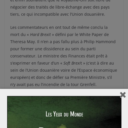
négocier des traités de libre-échange avec des pays
tiers, ce qui incompatible avec l’Union douanière.
Les commentateurs en ont tout de même conclu la
mort du «
Hard Brexit
» défini par le White Paper de
Theresa May. Il n’en a pas fallu plus à Philip Hammond
pour former une dissidence au sein du parti
conservateur. Le ministre des Finances était prêt à
s’exprimer en faveur d’un «
Soft Brexi
t » (c’est à dire au
sein de l’Union douanière voire de l’Espace économique
européen) et donc de défier sa Première Ministre, s’il
n’y avait pas eu l’incendie de la tour Grenfell.
Résultat, les pourparlers avec le DUP durent toujours et
le gouvernement britannique n’a pas envoyé ses
objectifs de négociation à Bruxelles alors que la
Commission les a envoyé à Londres la semaine
dernière. Car côté européen on est tellement prêt que