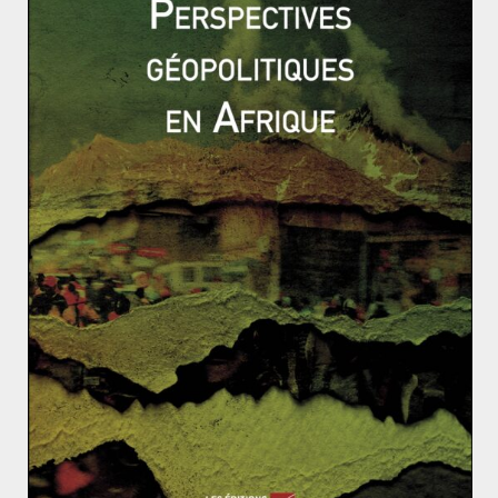
depuis le résultat des élections britanniques, les
représentants de l’Union se relaient pour envoyer des
clins d’oeils à Westminster. Jean-Claude Juncker a
commencé dans le rôle du mauvais flic en déclarant
que les négociations devraient commencer aussi vite
que possible alors que le gouvernement venait
d’apprendre le revers des élections. Rapidement
tempéré par Michel Barnier indiquant que les
négociations pourraient débuter lorsque l’équipe
britannique serait prête. Puis Wolfgang Schäuble,
ministre des Finances allemand a signifié au détour
d’une interview que la porte de l’UE n’était pas
définitivement fermée. Emmanuel Macron n’a pas
manqué de lui faire écho en recevant Theresa May à
l’Elysée. C’est alors au tour de Guy Verhofstadt de
préciser que « comme dans Alice au pays des
Merveilles » toutes les portes ne sont pas les mêmes et
que la nouvelle porte qui serait ouverte au Royaume-