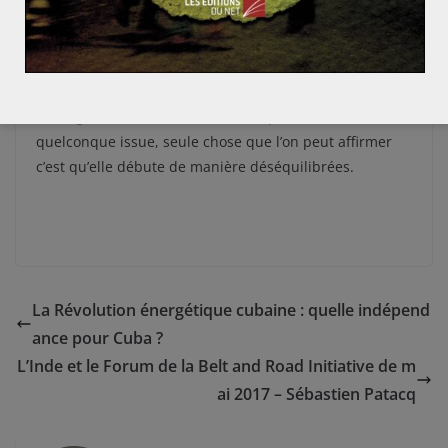
Uni serait sans rabais sur le budget, si durement
négocié par
Margaret Thatcher
dans les années 80.
Impossible donc de savoir comment vont se dérouler
les négociations, encore moins de prévoir une
quelconque issue, seule chose que l’on peut affirmer
c’est qu’elle débute de manière déséquilibrées.
La Révolution énergétique cubaine : quelle indépend
ance pour Cuba ?
L’Inde et le Forum de la Belt and Road Initiative de m
ai 2017 – Sébastien Patacq