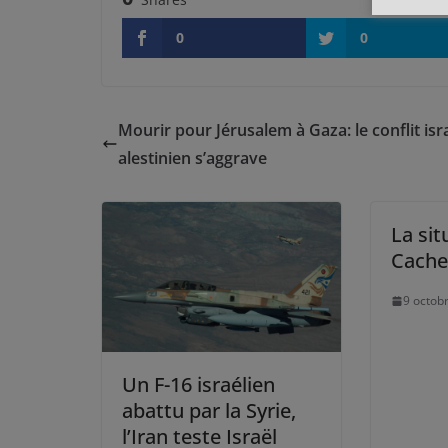
0
0
Mourir pour Jérusalem à Gaza: le conflit isr
alestinien s’aggrave
La sit
Cache
9 octob
Un F-16 israélien
abattu par la Syrie,
l’Iran teste Israël