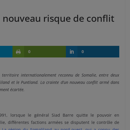
 nouveau risque de conflit
0
0
 territoire internationalement reconnu de Somalie, entre deux
liland et le Puntland. La crainte d’un nouveau conflit armé dans
ement écartée.
991, lorsque le général Siad Barre quitte le pouvoir en
ie, différentes factions armées se disputent le contrôle de
t.
La région du Somaliland au nord-ouest, qui a connu des