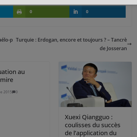
0
0
aélo-p
Turquie : Erdogan, encore et toujours ? – Tancrè
de Josseran
uation au
mire
re 2015
0
Xuexi Qiangguo :
coulisses du succès
de l’application du