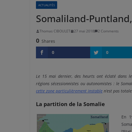
ACTUALITÉS
Somaliland-Puntland,
Thomas CIBOULET
27 mai 2018
2 Comments
0
Shares
0
0
Le 15 mai dernier, des heurts ont éclaté dans le
régions sécessionnistes ou autonomistes : le Soma
cette zone particulièrement instable
n’est pas total
La partition de la Somalie
En 1
Somal
l’Eta