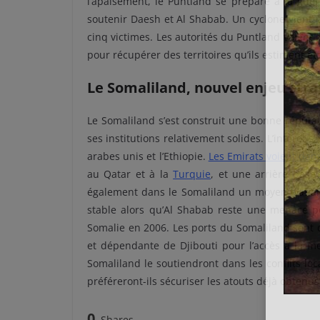
l’apaisement, le Puntland se prépare à la gu
soutenir Daesh et Al Shabab. Un cyclone vient p
cinq victimes. Les autorités du Puntland voient
pour récupérer des territoires qu’ils estiment êtr
Le Somaliland, nouvel enjeu str
Le Somaliland s’est construit une bonne réputat
ses institutions relativement solides. L’intérêt 
arabes unis et l’Ethiopie.
Les Emirats voient dans
au Qatar et à la
Turquie
, et une arrière bas
également dans le Somaliland un moyen d’affaib
stable alors qu’Al Shabab reste une menace p
Somalie en 2006. Les ports du Somaliland sont d
et dépendante de Djibouti pour l’accès à la m
Somaliland le soutiendront dans les conflits loc
préféreront-ils sécuriser les atouts déjà obtenus
0
Shares