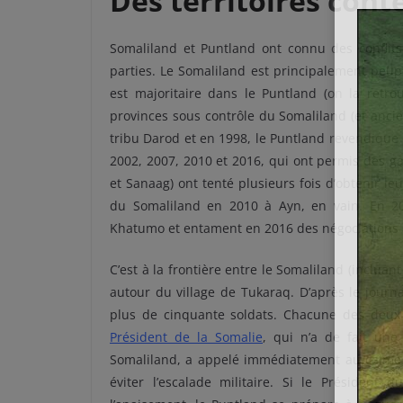
Des territoires cont
Somaliland et Puntland ont connu des conflits
parties. Le Somaliland est principalement peupl
est majoritaire dans le Puntland (on la retro
provinces sous contrôle du Somaliland (et anci
tribu Darod et en 1998, le Puntland revendique 
2002, 2007, 2010 et 2016, qui ont permis des gai
et Sanaag) ont tenté plusieurs fois d’obtenir l
du Somaliland en 2010 à Ayn, en vain. En 201
Khatumo et entament en 2016 des négociations 
C’est à la frontière entre le Somaliland (incluan
autour du village de Tukaraq. D’après le journa
plus de cinquante soldats. Chacune des deux p
Président de la Somalie
, qui n’a de fait une
Somaliland, a appelé immédiatement au calme
éviter l’escalade militaire. Si le Président