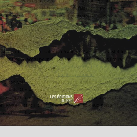
erre d’après un communiqué où le Somaliland est accusé de
ar ailleurs de frapper le Somaliland, faisant au moins vingt-
 peut être cette catastrophe naturelle comme une opportunité
e les leurs.
atégique
ion auprès des observateurs étrangers. La région est stable,
s’en est trouvé accru pour deux acteurs régionaux : les Emirats
 le Somaliland à la fois un moyen d’affaiblir la Somalie
, alliée
e en mer rouge, en face du
théâtre yéménite
. L’Ethiopie voit
lir son voisin et rival somalien, mais également une région
our Adis Abeba, au point d’envoyer l’armée éthiopienne en
éveloppés par les Emirats et intéressent l’Ethiopie, enclavée
er. Reste à savoir dans quelle mesure les deux parrains du
aux futurs : favoriseront-ils une politique expansionniste, ou
 en limitant les revendications ?