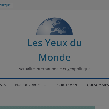
 turque
t
lit
s de la
Les Yeux du
seaux
Monde
tional
Actualité internationale et géopolitique
S
NOS OUVRAGES
RECRUTEMENT
QUI SOMMES