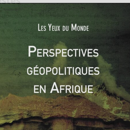
estés
 récurrents autour de territoires revendiqués par les deux
é par la tribu somalie Dir-Ishaaq, tandis que la tribu Darod
uve également dans le sud de la Somalie). Toutefois, trois
ennement sous protectorat britannique) sont peuplées par la
ces régions. Des heurts entre les deux armées ont eu lieu en
ns territoriaux au Somaliland. Ces trois provinces (Sool, Ayn
eur propre autonomie, notamment en luttant contre les forces
2, les autonomistes forment l’administration de l’Etat de
avec le Somaliland.
t le Khatumo) et le Puntland qu’ont eu lieu les heurts récents,
liste Hassan Istilla, le nombre de morts le 18 mai serait de
arties accuse l’autre d’être responsable des hostilités.
Le
 autorité que théorique sur le Puntland et aucune sur le
 tandis que l’ONU a mandaté un de ses représentants pour
 du Somaliland Muse Bihi Abdi a tenté un relatif appel à