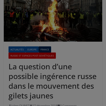
ACTUALITÉS
EUROPE
FRANCE
RUSSIE ET ESPACES POST-SOVIÉTIQUES
La question d’une
possible ingérence russe
dans le mouvement des
gilets jaunes
Julien QUINET
17 décembre 2018
0 Comments