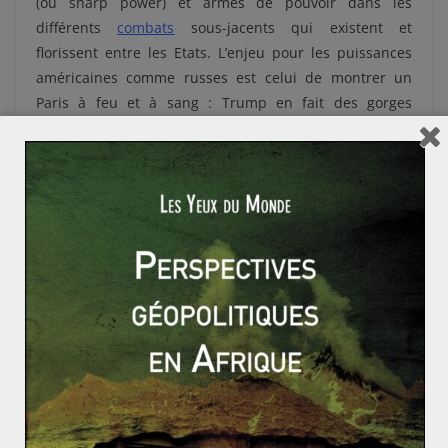
(ou sharp power) et armes de pouvoir dans les
différents
combats
sous-jacents qui existent et
florissent entre les Etats. L’enjeu pour les puissances
américaines comme russes est celui de montrer un
Paris à feu et à sang : Trump en fait des gorges
chaudes sur Twitter afin de démontrer que la question
climatique divise la population et de ce fait qu’elle ne
paraît pas si évidente que ce qu’en peuvent en dire les
experts pro-climats du monde entier et les divers
gouvernements qui soutiendraient cette « théorie ».
Cependant, il n’est plus à prouver que définir le
mouvement des gilets jaunes à la seule question de la
taxe écologique est hors de propos. Enfin, comme pour
tout mouvement, ceux-ci sont repris idéologiquement
et de façon partisane en fonction d’intérêts collectifs ou
individuels. Il n’en reste pas moins qu’en lui-même, et
surtout par lui-même, le mouvement des gilets jaunes
continue à faire entendre sa voix dans les mondes réels