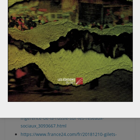
et virtuels et que les personnes qui ont battu les pavés
pendant plusieurs samedi successifs, à tort ou à raison,
obéissaient à une volonté plus grande que celle de
l’intérêt des Etats : leurs volontés propres.
Sources :
https://www.20minutes.fr/monde/2391975-
20181210-gilets-jaunes-russie-dement-toute-
ingerence-france-visant-amplifier-contestation
https://www.ouest-france.fr/societe/gilets-
jaunes/gilets-jaunes-le-kremlin-dement-toute-
ingerence-dans-le-mouvement-6120289
https://www.francetvinfo.fr/economie/transports/gi
lets-jaunes/gilets-jaunes-le-kremlin-dement-toute-
ingerence-de-la-russie-sur-les-reseaux-
sociaux_3093667.html
https://www.france24.com/fr/20181210-gilets-