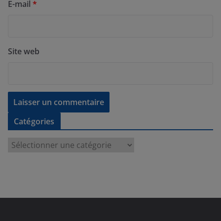
E-mail
*
Site web
Catégories
C
a
t
é
g
o
r