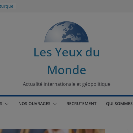
 turque
t
lit
s de la
Les Yeux du
seaux
Monde
tional
Actualité internationale et géopolitique
S
NOS OUVRAGES
RECRUTEMENT
QUI SOMMES