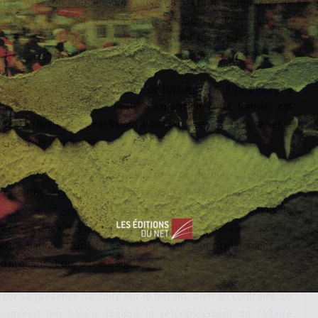
ent
d’intervenir militairement au Yémen
. En ne soutenant pas
éré qu’Obama avait trahi le pacte de Quincy. Washington a
d’intérêts à défendre au Yémen et ne souhaitant pas s’associer
 un soutien logistique et technique réduit leur est apporté.
an, débouchant sur
la signature de l’accord sur le nucléaire
, a
d pour la famille royale. L’expansionnisme iranien est
ité du royaume. Le roi Salam a toujours pensé, dans ce sens,
essayer de l’endiguer.
 permis de redistribuer les cartes. Ce dernier a replacé la
 priorités sécuritaires, au plus grand plaisir de la monarchie.
velles sanctions,
le président a donné de nouveaux gages de
entre les deux pays reste durablement fragilisé. L’absence de
ur relation. Leur lien repose désormais principalement sur
s d’armement qui ont été signés.
er sa présence militaire sur le terrain, bien au contraire. Le
Mohammed bin Salam
, malgré le retentissement de l’
affaire