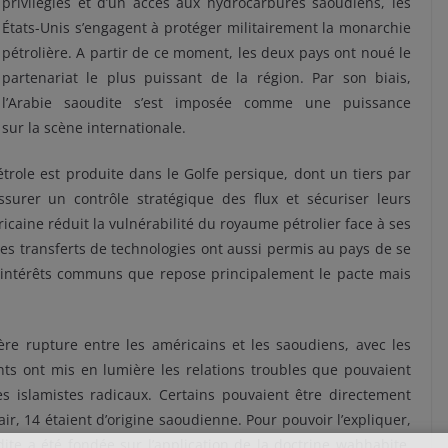
privilégiés et d’un accès aux hydrocarbures saoudiens, les
États-Unis s’engagent à protéger militairement la monarchie
pétrolière. A partir de ce moment, les deux pays ont noué le
partenariat le plus puissant de la région. Par son biais,
l’Arabie saoudite s’est imposée comme une puissance
sur la scène internationale.
role est produite dans le Golfe persique, dont un tiers par
ssurer un contrôle stratégique des flux et sécuriser leurs
icaine réduit la vulnérabilité du royaume pétrolier face à ses
es transferts de technologies ont aussi permis au pays de se
 intérêts communs que repose principalement le pacte mais
e rupture entre les américains et les saoudiens, avec les
s ont mis en lumière les relations troubles que pouvaient
s islamistes radicaux. Certains pouvaient être directement
l’air, 14 étaient d’origine saoudienne. Pour pouvoir l’expliquer,
dite a été fondée sur l’application de la doctrine wahhabite,