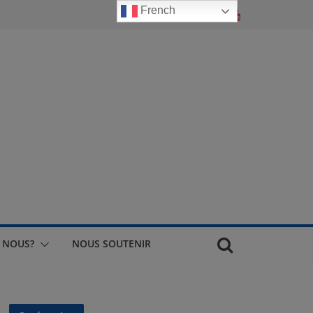
French
 NOUS?
NOUS SOUTENIR