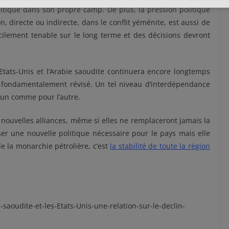
litique dans son propre camp. De plus, la pression politique
, directe ou indirecte, dans le conflit yéménite, est aussi de
ficilement tenable sur le long terme et des décisions devront
 Etats-Unis et l’Arabie saoudite continuera encore longtemps
e fondamentalement révisé. Un tel niveau d’interdépendance
l’un comme pour l’autre.
nouvelles alliances, même si elles ne remplaceront jamais la
ser une nouvelle politique nécessaire pour le pays mais elle
e la monarchie pétrolière, c’est
la stabilité de toute la région
aoudite-et-les-Etats-Unis-une-relation-sur-le-declin-