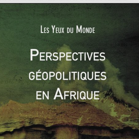
e la Charia. Il existe donc des similarités avec l’idéologie
ent dans la Péninsule Arabique. Les Etats-Unis ont pris
du wahhabisme, mis en place depuis les années 1970 par la
ion entre les deux alliés. Elle a même contribué à forger
 le terrorisme, tant sur le plan sécuritaire qu’idéologique.
tion efficace, chacun ayant besoin de l’autre pour lutter
le désengagement américain
08, a marqué un tournant dans la politique extérieure menée
de la guerre irakienne et ses conséquences dramatiques, le
lus possible, de s’impliquer politiquement et militairement
riment de la position de son allié.
omatie du chéquier », la stratégie diplomatique saoudienne a