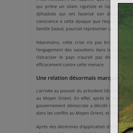
qui prône un islam rigoriste et l’application d
djihadiste qui ont favorisé son développem
conscience à cette époque que l’exportation 
famille Saoud, pourrait représenter un danger.
Néanmoins, cette crise n’a pas brisé la relat
l’engagement des saoudiens dans la lutte contre
Ostraciser le pays n’aurait pas été une solu
efficacement contre cette menace.
Une relation désormais marquée par 
L’arrivée au pouvoir du président Obama, en 20
au Moyen Orient. En effet, après le désastre 
gouvernement démocrate a décidé d’éviter, le p
dans les conflits au Moyen Orient, et cela, au dét
Après des décennies d’application d’une « dipl