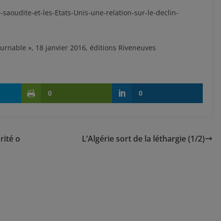
aoudite-et-les-Etats-Unis-une-relation-sur-le-declin-
ournable », 18 janvier 2016, éditions Riveneuves
0
0
rité o
L’Algérie sort de la léthargie (1/2)