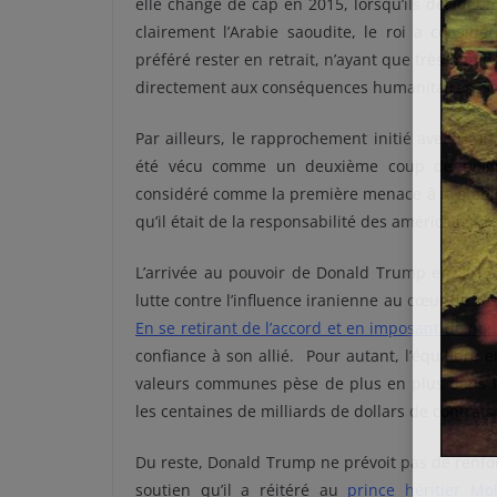
elle changé de cap en 2015, lorsqu’ils décidèr
clairement l’Arabie saoudite, le roi a consid
préféré rester en retrait, n’ayant que très peu 
directement aux conséquences humanitaires. Seul
Par ailleurs, le rapprochement initié avec l’Ir
été vécu comme un deuxième coup de poignar
considéré comme la première menace à la stabil
qu’il était de la responsabilité des américains d’
L’arrivée au pouvoir de Donald Trump en 2017 a
lutte contre l’influence iranienne au cœur de ses
En se retirant de l’accord et en imposant de nou
confiance à son allié. Pour autant, l’équilibre 
valeurs communes pèse de plus en plus dans le
les centaines de milliards de dollars de contrat
Du reste, Donald Trump ne prévoit pas de renforc
soutien qu’il a réitéré au
prince héritier 