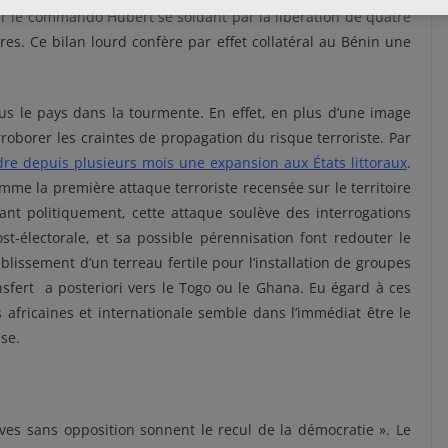
r le commando Hubert se soldant par la libération de quatre
es. Ce bilan lourd confère par effet collatéral au Bénin une
s le pays dans la tourmente. En effet, en plus d’une image
oborer les craintes de propagation du risque terroriste. Par
ndre depuis plusieurs mois une expansion aux États littoraux
.
omme la première attaque terroriste recensée sur le territoire
nt politiquement, cette attaque soulève des interrogations
st-électorale, et sa possible pérennisation font redouter le
tablissement d’un terreau fertile pour l’installation de groupes
fert a posteriori vers le Togo ou le Ghana. Eu égard à ces
ricaines et internationale semble dans l’immédiat être le
ise.
ves sans opposition sonnent le recul de la démocratie ». Le