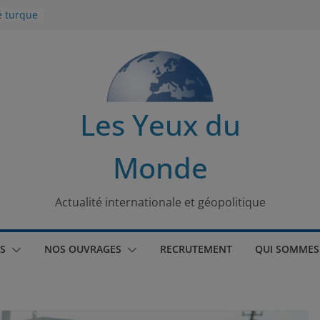
é turque
ent
nflit
es de la
Les Yeux du
éseaux
Monde
ational
du
s
Actualité internationale et géopolitique
S
NOS OUVRAGES
RECRUTEMENT
QUI SOMMES