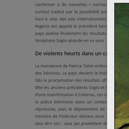
conformer à de nouvelles « normes » en vue d’o
surtout traduit par la possibilité pour Patrice T
Face à cela, des voix internationales se sont r
Nigeria ont appelé le président béninois à reve
pays avalise finalement les résultats, créant l’i
Nicéphore Soglo abonde en ce sens : «
Il n’y a p
De violents heurts dans un contexte p
La manœuvre de Patrice Talon embrase le pays d
des béninois. Le pays devient le théâtre de viol
Dès la proclamation des résultats officiels, l’en
tête les anciens présidents Soglo et Boni Yayi p
d’une manifestation à Cotonou, ces derniers ain
la police béninoise dans un contexte de viole
répressive, avec le déploiement de l’armée dans
ministre de l’intérieur déclare ainsi : «
Depuis qu
vous dire ceci : ceux qui promettent de tout brûle