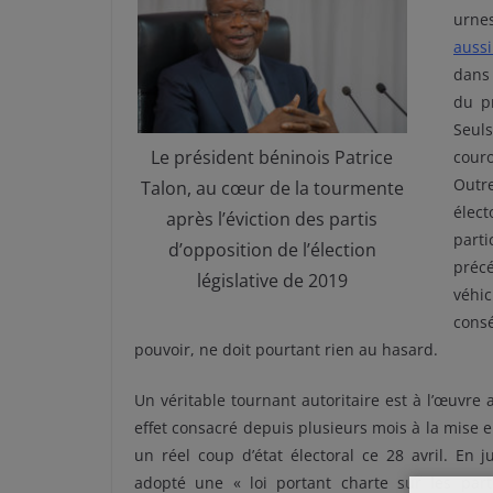
urne
aussi
dans 
du pr
Seul
Le président béninois Patrice
couro
Outre
Talon, au cœur de la tourmente
élect
après l’éviction des partis
part
d’opposition de l’élection
préc
législative de 2019
véhi
cons
pouvoir, ne doit pourtant rien au hasard.
Un véritable tournant autoritaire est à l’œuvre 
effet consacré depuis plusieurs mois à la mise en
un réel coup d’état électoral ce 28 avril. En j
adopté une « loi portant charte sur les parti