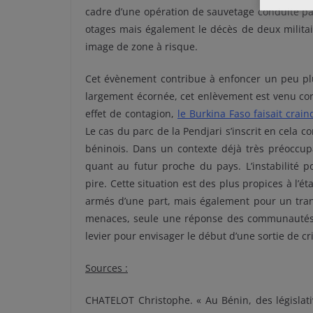
cadre d’une opération de sauvetage conduite pa
otages mais également le décès de deux militair
image de zone à risque.
Cet évènement contribue à enfoncer un peu plu
largement écornée, cet enlèvement est venu corr
effet de contagion,
le Burkina Faso faisait crai
Le cas du parc de la Pendjari s’inscrit en cela c
béninois. Dans un contexte déjà très préoccupa
quant au futur proche du pays. L’instabilité po
pire. Cette situation est des plus propices à l’é
armés d’une part, mais également pour un trans
menaces, seule une réponse des communautés af
levier pour envisager le début d’une sortie de cr
Sources :
CHATELOT Christophe. « Au Bénin, des législati