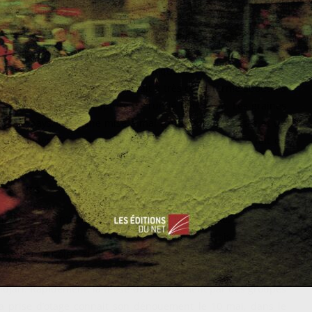
 significative. Les communiqués officiels ont pour l’instant
ux à sept morts en marge de ces heurts. Plusieurs risques
pourtant réputé stable et pacifique depuis une trentaine
i, la situation au Bénin pourrait à très court terme aboutir à
’à une irrévocable rupture de l’unité béninoise. Les graines
s le pays, avec une mise à mal certaine des libertés et un
’assumer. En cela, le spectre de la guerre civile se fait de
entours
la situation n’incite pas non plus à l’optimisme. Le Bénin a
u fait de l’enlèvement de deux touristes français au nord du
 semaine noire, ajoutant à la crise un volet sécuritaire. Pour
a disparition de deux ressortissants français et de l’assassinat
endjari. Rapidement, la thèse de l’enlèvement par des groupes
a prise d’otage connait son dénouement le 10 mai, dans le