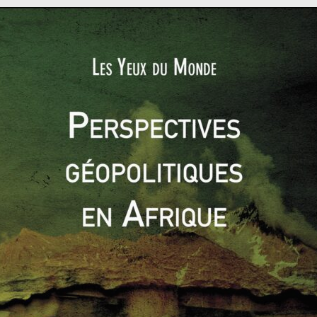
btention d’un certificat. Dans la pratique, ce texte s’est
alon d’évincer la totalité des partis d’opposition du scrutin.
apidement élevées. L’Union africaine, la CEDEAO ou encore le
nir sur cette décision, en vain. La Cour constitutionnelle du
ndignation de la classe politique nationale. L’ancien président
as de compromis entre la dictature et la démocratie
».
ost-électoral délétère
ès la sortie des urnes, engendrant une mobilisation massive
ents heurts, en proie à une situation quasi-insurrectionnelle.
semble de la société civile se met en ordre de bataille, avec en
our faire entendre son appel au retour de la démocratie. Lors
si que les manifestants sont visés par les gaz lacrymogène de
nce extrême. Les autorités affichent d’emblée une posture
 la rue, faisant craindre le pire pour le pays. Sacca Lafia,
elques semaines, des citoyens promettent de brûler tout. Je vais
r seront brûlés les premiers. Ceux qui promettent de tout casser