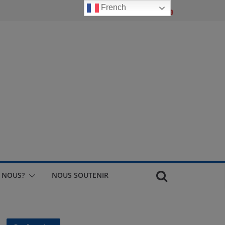
French
 NOUS?
NOUS SOUTENIR