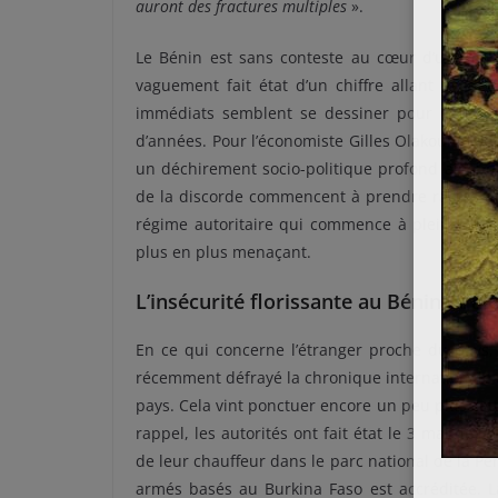
auront des fractures multiples
».
Le Bénin est sans conteste au cœur d’une crise
vaguement fait état d’un chiffre allant de de
immédiats semblent se dessiner pour ce pays 
d’années. Pour l’économiste Gilles Olakounlé Yab
un déchirement socio-politique profond ainsi qu
de la discorde commencent à prendre racine dan
régime autoritaire qui commence à pleinement s
plus en plus menaçant.
L’insécurité florissante au Bénin et al
En ce qui concerne l’étranger proche du pays, 
récemment défrayé la chronique internationale d
pays. Cela vint ponctuer encore un peu plus cette
rappel, les autorités ont fait état le 3 mai de l
de leur chauffeur dans le parc national de la P
armés basés au Burkina Faso est accréditée. L