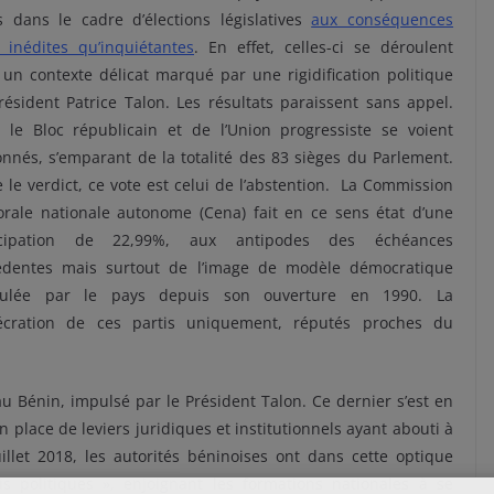
s dans le cadre d’élections législatives
aux conséquences
 inédites qu’inquiétantes
. En effet, celles-ci se déroulent
un contexte délicat marqué par une rigidification politique
ésident Patrice Talon. Les résultats paraissent sans appel.
s le Bloc républicain et de l’Union progressiste se voient
nnés, s’emparant de la totalité des 83 sièges du Parlement.
 le verdict, ce vote est celui de l’abstention. La Commission
orale nationale autonome (Cena) fait en ce sens état d’une
icipation de 22,99%, aux antipodes des échéances
édentes mais surtout de l’image de modèle démocratique
culée par le pays depuis son ouverture en 1990. La
écration de ces partis uniquement, réputés proches du
au Bénin, impulsé par le Président Talon. Ce dernier s’est en
 place de leviers juridiques et institutionnels ayant abouti à
uillet 2018, les autorités béninoises ont dans cette optique
s politiques », enjoignant les formations nationales à se