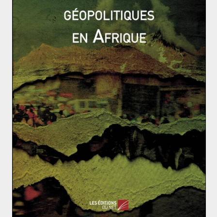
spécifiques. Or, les électeurs de Trump estiment
qu’accorder des droits à ces minorités se fait au
détriment de leurs intérêts. La question raciale est le
facteur tout à la fois structurant et clivant des États-
Unis. Avant l’arrivée de Trump au pouvoir, il y avait
assez peu de représentation de ces hommes blancs qui
refusent le multiculturalisme. Le Parti démocrate va
devoir aller au chevet de cette partie de la population
encore plus fragilisée par la crise sanitaire et les
difficultés économiques qui en découlent.
Donald Trump peut s’effacer de la vie politique, les
trumpistes, eux, ne disparaitront pas. Les plus
extrêmes, comme les assaillants du Capitole, auront
peut-être désormais plus de difficultés à agir. Cet
évènement inédit permettra sans doute une prise de
conscience.
Le procureur fédéral de Washington, a
d’ailleurs annoncé le 12 janvier,
concernant les