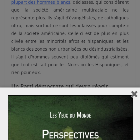
plupart des hommes blancs
, déclassés, qui considèrent
que la société américaine multiraciale ne les
représente plus. Ils s’agit d’évangélistes, de catholiques
ultra, mais surtout ce sont les « laissés pour compte »
de la société américaine. Celle-ci est de plus en plus
clivée entre les minorités afros et hispaniques, et les
blancs des zones non urbanisées ou désindustrialisées.
Il s’agit d’hommes souvent peu diplômés qui estiment
que tout est fait pour les Noirs ou les Hispaniques, et
rien pour eux.
Un Parti démocrate qui devra réagir
Le parti Démocrate s’adresse désormais beaucoup aux
communautés. Il y a, notamment chez les cadres du
Parti, un engouement général pour la lutte pour les
droits des minorités. Des politiques spécifiques ont été
mises en œuvre pour favoriser l’emploi, pour lutter
contre les discriminations envers ces publics