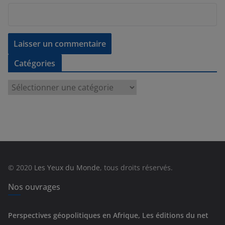
Catégories
C
a
t
é
g
o
r
© 2020
Les Yeux du Monde
, tous droits réservés.
i
e
Nos ouvrages
s
Perspectives géopolitiques en Afrique, Les éditions du net