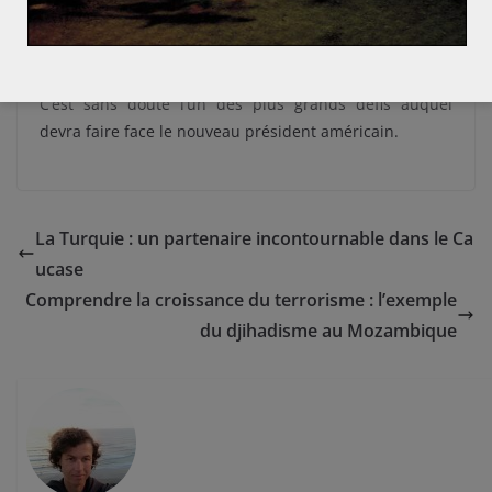
assaillants : « Nous envisageons de retenir des crimes
majeurs comme la sédition et la conspiration ». Mais
les problèmes profonds de l’Amérique demeureront.
C’est sans doute l’un des plus grands défis auquel
devra faire face le nouveau président américain.
La Turquie : un partenaire incontournable dans le Ca
ucase
Comprendre la croissance du terrorisme : l’exemple
du djihadisme au Mozambique