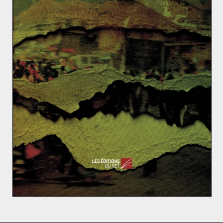
À Davos, Emmanuel Macron appelle à repenser le ca
pitalisme
Quelles relations franco-russes ? Vidéo. P. Vimont et
B. Tertrais
Claire POTIN
Après une licence de droit à l'Université d'Orléans,
Claire Potin s'est formée en sciences politiques et
relations internationales à l'Université Jean Moulin de
Lyon III puis à Sciences Po Aix. Elle est actuellement
vacataire au Ministère de l'Europe et des Affaires