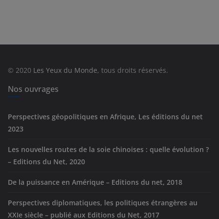
a
t
é
g
o
r
© 2020
Les Yeux du Monde
, tous droits réservés.
i
e
Nos ouvrages
s
Perspectives géopolitiques en Afrique, Les éditions du net
2023
Les nouvelles routes de la soie chinoises : quelle évolution ?
– Editions du Net, 2020
De la puissance en Amérique – Editions du net, 2018
Perspectives diplomatiques, les politiques étrangères au
XXIe siècle – publié aux Editions du Net, 2017