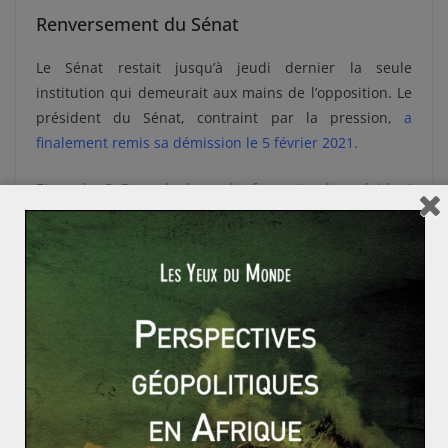
Renversement du Sénat
Le Sénat restait jusqu’à jeudi dernier la seule
institution qui demeurait aux mains de l’opposition. Le
président du Sénat, contraint par la pression,
a
finalement remis sa démission le 5 février 2021
.
Et après ? Dans le bras de fer entre le président
honoraire et celui actuel, Félix Tshisekedi est en très
bonne posture. Il ne reste aujourd’hui plus aucun
proche de l’ancien président à la tête d’une grande
institution en RDC. Ceci ouvre un boulevard pour
l’application du programme politique du président
Tshisekedi. Toutefois, Joseph Kabila n’a pas dit son
dernier mot. Affaire à suivre.