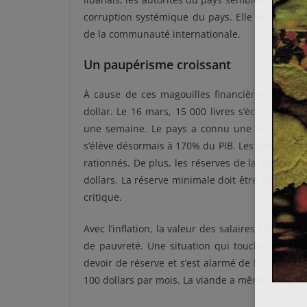
corruption systémique du pays. Elle est, pourt
de la communauté internationale.
Un paupérisme croissant
À cause de ces magouilles financières, la livre
dollar. Le 16 mars, 15 000 livres s’échangeait
une semaine. Le pays a connu une inflation d
s’élève désormais à 170% du PIB. Les produits 
rationnés. De plus, les réserves de la Banque cen
dollars. La réserve minimale doit être de 17,5 
critique.
Avec l’inflation, la valeur des salaires libanais 
de pauvreté. Une situation qui touche aussi l’
devoir de réserve et s’est alarmé de la situation
100 dollars par mois. La viande a même été enle