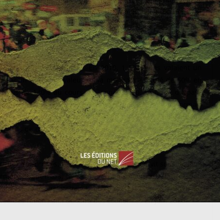
ant, bien connue de l’ensemble de la population libanaise et
 libanaise s’est effondrée. En 2019, 1 500 livres valaient un
 contre un dollar. La valeur de la monnaie a chuté de 50% en
e plus de 140% au cours de l’année 2020. La dette du pays
de bases, comme la farine et les médicaments, sont désormais
trale libanaise s’élevaient il y a un mois à 17,9 milliards de
milliards de dollars. Nous sommes donc très proches du point
a chuté. Désormais, la moitié de la population vit sous le seuil
armée. Début mars, le général Joseph Aoun est sorti de son
 financière des militaires. Leur salaire est passée à moins de
vée des rations afin de faire des économies en juin 2020.