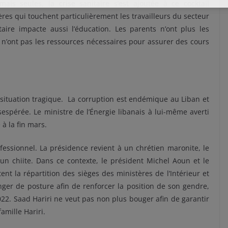
is seules, la crise sanitaire s’est ajoutée à ce cocktail
cières qui touchent particulièrement les travailleurs du secteur
aire impacte aussi l’éducation. Les parents n’ont plus les
 n’ont pas les ressources nécessaires pour assurer des cours
e situation tragique. La corruption est endémique au Liban et
espérée. Le ministre de l’Énergie libanais à lui-même averti
 à la fin mars.
nfessionnel. La présidence revient à un chrétien maronite, le
n chiite. Dans ce contexte, le président Michel Aoun et le
nt la répartition des sièges des ministères de l’Intérieur et
nger de posture afin de renforcer la position de son gendre,
22. Saad Hariri ne veut pas non plus bouger afin de garantir
amille Hariri.