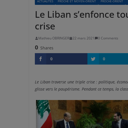
ACTUALITÉS
PROCHE ET MOYEN-ORIENT
PROCHE-ORIENT
Le Liban s’enfonce to
crise
Mathieu OBRINGER
22 mars 2021
0 Comments
0
Shares
0
0
Le Liban traverse une triple crise : politique, éco
glisse vers le paupérisme. Pendant ce temps, la class