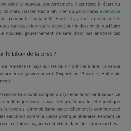
tion dans le nouveau gouvernement. Il est resté à l’écart du
ndi 22 mars. Hassan Nasrallah, chef du parti chiite,
a dénoncé
tes comme le souhaite M. Hariri.
Il y a fort à parier que le
iques tant que rien n’aura avancé sur le dossier du nucléaire
e. Le nouveau gouvernement ne sera donc pas annoncé ces
ir le Liban de la crise ?
de remettre le pays sur les rails ? Difficile à dire. La venue
 former un gouvernement d’experts en 15 jours ». Huit mois
ement.
 FMI réclame un audit complet du système financier libanais, ce
ion endémique dans le pays. Les profiteurs de cette politique
 leurs revenus. L’immobilisme agace tellement la communauté
es sanctions contre la classe politique libanaise. Pendant ce
pris et certaines bagarres ont éclaté dans des supermarchés.