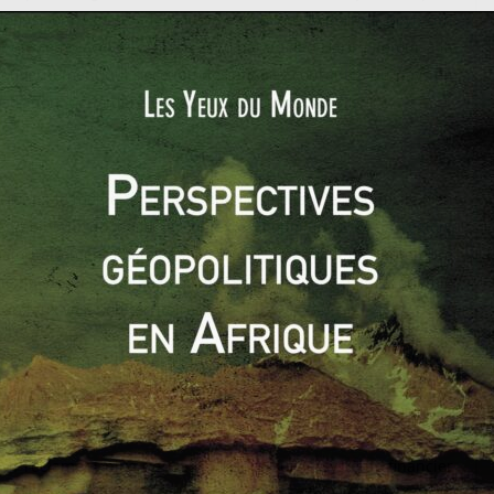
démissionné suite à la double explosion
au port de Beyrouth
nt été remplacé en octobre 2020 par… Saad Hariri. Retour à la
 gouvernement qui s’occupe des affaires courantes du pays en
tration. Cette dernière se fait toujours attendre.
pé dans le même temps par une crise financière. Difficile d’en
tes pointent du doigt
le contexte géopolitique de la région
,
ajoritairement chiites par le Trésor américain en septembre
 baisse des capitaux étrangers vers le Liban. Or, l’économie
apitaux vers son territoire.
 Diab estimait les pertes de banques à plus de
80 milliards
ère fois de son histoire, le Liban se déclarait en défaut de
éalité avoisiner les 100 milliards de dollars.
MI réclament plus de transparence sur le système financier
 montre. En effet, cela risquerait de dévoiler au grand jour la