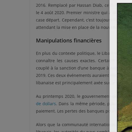
2016. Remplacé par Hassan Diab, ce dernier a 
le 4 août 2020. Premier ministre qui a finaleme
case départ. Cependant, c’est toujours l’ancien
attendant la mise en place de la nouvelle adminis
Manipulations financières
En plus du contexte politique, le Liban est frap
connaître les causes exactes. Certains analys
couplé à la sanction d’une banque à capitaux m
2019. Ces deux événements auraient entrainé une
libanaise est principalement axée sur le flux de c
Au printemps 2020, le gouvernement de Hassan
de dollars
. Dans la même période, pour la premi
paiement. Les pertes des banques pourraient en r
Alors que la communauté internationale et le F
libanais, les autorités du pays semblent jouer la