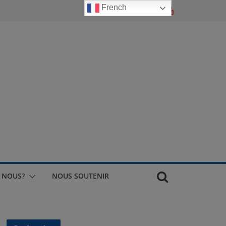
French
 NOUS?
NOUS SOUTENIR