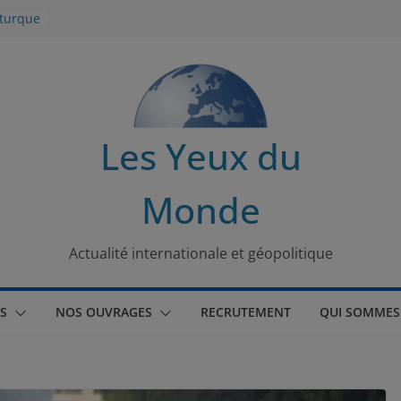
 turque
t
lit
s de la
Les Yeux du
seaux
Monde
tional
Actualité internationale et géopolitique
S
NOS OUVRAGES
RECRUTEMENT
QUI SOMMES