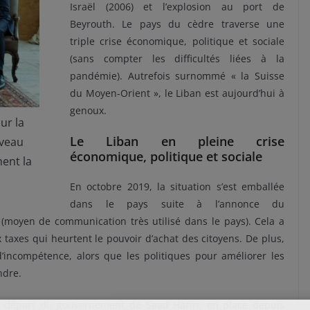
Israël (2006) et l’explosion au port de
Beyrouth. Le pays du cèdre traverse une
triple crise économique, politique et sociale
(sans compter les difficultés liées à la
pandémie). Autrefois surnommé « la Suisse
du Moyen-Orient », le Liban est aujourd’hui à
genoux.
ur la
Le Liban en pleine crise
uveau
économique, politique et sociale
ent la
En octobre 2019, la situation s’est emballée
dans le pays suite à l’annonce du
(moyen de communication très utilisé dans le pays). Cela a
x taxes qui heurtent le pouvoir d’achat des citoyens. De plus,
 d’incompétence, alors que les politiques pour améliorer les
ndre.
e départ du gouvernement de Saad Hariri, en place depuis